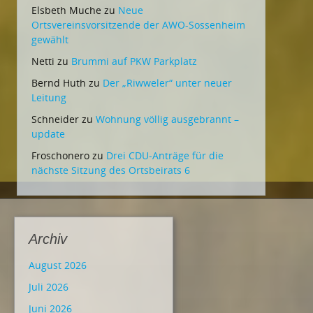
Elsbeth Muche
zu
Neue
Ortsvereinsvorsitzende der AWO-Sossenheim
gewählt
Netti
zu
Brummi auf PKW Parkplatz
Bernd Huth
zu
Der „Riwweler“ unter neuer
Leitung
Schneider
zu
Wohnung völlig ausgebrannt –
update
Froschonero
zu
Drei CDU-Anträge für die
nächste Sitzung des Ortsbeirats 6
Archiv
August 2026
Juli 2026
Juni 2026