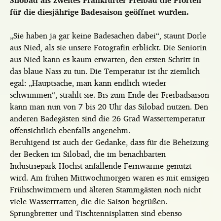
Silobad als zweites Frankfurter Freibad die Pforten
für die diesjährige Badesaison geöffnet wurden.
„Sie haben ja gar keine Badesachen dabei“, staunt Dorle
aus Nied, als sie unsere Fotografin erblickt. Die Seniorin
aus Nied kann es kaum erwarten, den ersten Schritt in
das blaue Nass zu tun. Die Temperatur ist ihr ziemlich
egal: „Hauptsache, man kann endlich wieder
schwimmen“, strahlt sie. Bis zum Ende der Freibadsaison
kann man nun von 7 bis 20 Uhr das Silobad nutzen. Den
anderen Badegästen sind die 26 Grad Wassertemperatur
offensichtlich ebenfalls angenehm.
Beruhigend ist auch der Gedanke, dass für die Beheizung
der Becken im Silobad, die im benachbarten
Industriepark Höchst anfallende Fernwärme genutzt
wird. Am frühen Mittwochmorgen waren es mit emsigen
Frühschwimmern und älteren Stammgästen noch nicht
viele Wasserrratten, die die Saison begrüßen.
Sprungbretter und Tischtennisplatten sind ebenso