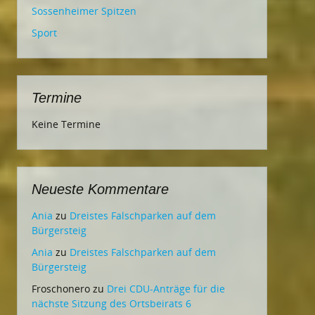
Sossenheimer Spitzen
Sport
Termine
Keine Termine
Neueste Kommentare
Ania
zu
Dreistes Falschparken auf dem
Bürgersteig
Ania
zu
Dreistes Falschparken auf dem
Bürgersteig
Froschonero
zu
Drei CDU-Anträge für die
nächste Sitzung des Ortsbeirats 6