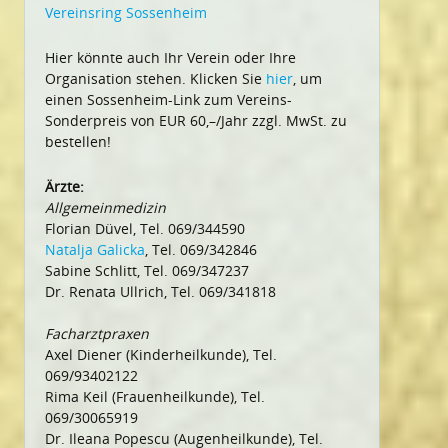
Vereinsring Sossenheim
Hier könnte auch Ihr Verein oder Ihre
Organisation stehen. Klicken Sie
hier
, um
einen Sossenheim-Link zum Vereins-
Sonderpreis von EUR 60,–/Jahr zzgl. MwSt. zu
bestellen!
Ärzte:
Allgemeinmedizin
Florian Düvel, Tel. 069/344590
Natalja Galicka
, Tel. 069/342846
Sabine Schlitt, Tel. 069/347237
Dr. Renata Ullrich, Tel. 069/341818
Facharztpraxen
Axel Diener (Kinderheilkunde), Tel.
069/93402122
Rima Keil (Frauenheilkunde), Tel.
069/30065919
Dr. Ileana Popescu (Augenheilkunde), Tel.