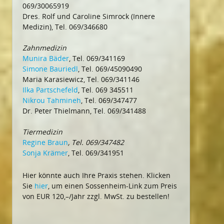
069/30065919
Dres. Rolf und Caroline Simrock (Innere
Medizin), Tel. 069/346680
Zahnmedizin
Munira Bäder
, Tel. 069/341169
Simone Bauriedl
, Tel. 069/45090490
Maria Karasiewicz, Tel. 069/341146
Ilka Partschefeld
, Tel. 069 345511
Nikrou Tahmineh
, Tel. 069/347477
Dr. Peter Thielmann, Tel. 069/341488
Tiermedizin
Regine Braun
, Tel. 069/347482
Sonja Krämer
, Tel. 069/341951
Hier könnte auch Ihre Praxis stehen. Klicken
Sie
hier
, um einen Sossenheim-Link zum Preis
von EUR 120,–/Jahr zzgl. MwSt. zu bestellen!