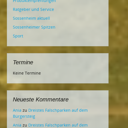
Produktempfehlungen
Ratgeber und Service
Sossenheim aktuell
Sossenheimer Spitzen
Sport
Termine
Keine Termine
Neueste Kommentare
Ania
zu
Dreistes Falschparken auf dem
Bürgersteig
Ania
zu
Dreistes Falschparken auf dem