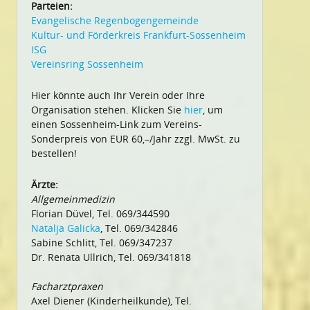
Parteien:
Evangelische Regenbogengemeinde
Kultur- und Förderkreis Frankfurt-Sossenheim
ISG
Vereinsring Sossenheim
Hier könnte auch Ihr Verein oder Ihre
Organisation stehen. Klicken Sie
hier
, um
einen Sossenheim-Link zum Vereins-
Sonderpreis von EUR 60,–/Jahr zzgl. MwSt. zu
bestellen!
Ärzte:
Allgemeinmedizin
Florian Düvel, Tel. 069/344590
Natalja Galicka
, Tel. 069/342846
Sabine Schlitt, Tel. 069/347237
Dr. Renata Ullrich, Tel. 069/341818
Facharztpraxen
Axel Diener (Kinderheilkunde), Tel.