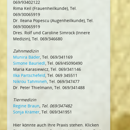
069/93402122
Rima Keil (Frauenheilkunde), Tel.
069/30065919
Dr. Ileana Popescu (Augenheilkunde), Tel.
069/30065919
Dres. Rolf und Caroline Simrock (Innere
Medizin), Tel. 069/346680
Zahnmedizin
Munira Bäder
, Tel. 069/341169
Simone Bauriedl
, Tel. 069/45090490
Maria Karasiewicz, Tel. 069/341146
Ilka Partschefeld
, Tel. 069 345511
Nikrou Tahmineh
, Tel. 069/347477
Dr. Peter Thielmann, Tel. 069/341488
Tiermedizin
Regine Braun
, Tel. 069/347482
Sonja Krämer
, Tel. 069/341951
Hier könnte auch Ihre Praxis stehen. Klicken