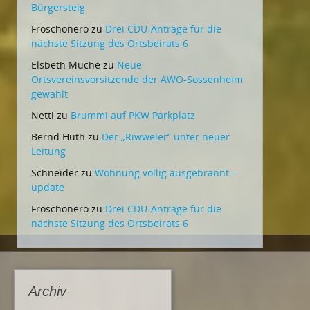
Bürgersteig
Froschonero
zu
Drei CDU-Anträge für die
nächste Sitzung des Ortsbeirats 6
Elsbeth Muche
zu
Neue
Ortsvereinsvorsitzende der AWO-Sossenheim
gewählt
Netti
zu
Brummi auf PKW Parkplatz
Bernd Huth
zu
Der „Riwweler“ unter neuer
Leitung
Schneider
zu
Wohnung völlig ausgebrannt –
update
Froschonero
zu
Drei CDU-Anträge für die
nächste Sitzung des Ortsbeirats 6
Archiv