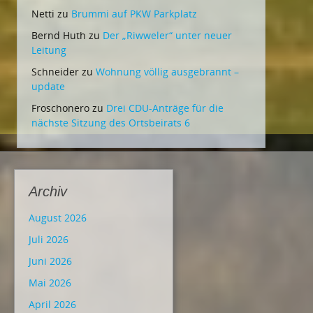
Netti
zu
Brummi auf PKW Parkplatz
Bernd Huth
zu
Der „Riwweler“ unter neuer
Leitung
Schneider
zu
Wohnung völlig ausgebrannt –
update
Froschonero
zu
Drei CDU-Anträge für die
nächste Sitzung des Ortsbeirats 6
Archiv
August 2026
Juli 2026
Juni 2026
Mai 2026
April 2026