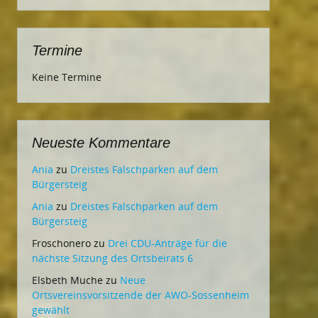
Termine
Keine Termine
Neueste Kommentare
Ania
zu
Dreistes Falschparken auf dem
Bürgersteig
Ania
zu
Dreistes Falschparken auf dem
Bürgersteig
Froschonero
zu
Drei CDU-Anträge für die
nächste Sitzung des Ortsbeirats 6
Elsbeth Muche
zu
Neue
Ortsvereinsvorsitzende der AWO-Sossenheim
gewählt