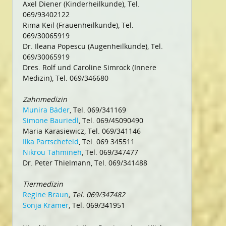
Axel Diener (Kinderheilkunde), Tel.
069/93402122
Rima Keil (Frauenheilkunde), Tel.
069/30065919
Dr. Ileana Popescu (Augenheilkunde), Tel.
069/30065919
Dres. Rolf und Caroline Simrock (Innere
Medizin), Tel. 069/346680
Zahnmedizin
Munira Bäder
, Tel. 069/341169
Simone Bauriedl
, Tel. 069/45090490
Maria Karasiewicz, Tel. 069/341146
Ilka Partschefeld
, Tel. 069 345511
Nikrou Tahmineh
, Tel. 069/347477
Dr. Peter Thielmann, Tel. 069/341488
Tiermedizin
Regine Braun
, Tel. 069/347482
Sonja Krämer
, Tel. 069/341951