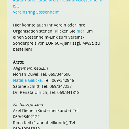
ISG
Vereinsring Sossenheim
Hier könnte auch Ihr Verein oder Ihre
Organisation stehen. Klicken Sie
hier
, um
einen Sossenheim-Link zum Vereins-
Sonderpreis von EUR 60,–/Jahr zzgl. MwSt. zu
bestellen!
Ärzte:
Allgemeinmedizin
Florian Düvel, Tel. 069/344590
Natalja Galicka
, Tel. 069/342846
Sabine Schlitt, Tel. 069/347237
Dr. Renata Ullrich, Tel. 069/341818
Facharztpraxen
Axel Diener (Kinderheilkunde), Tel.
069/93402122
Rima Keil (Frauenheilkunde), Tel.
069/30065919