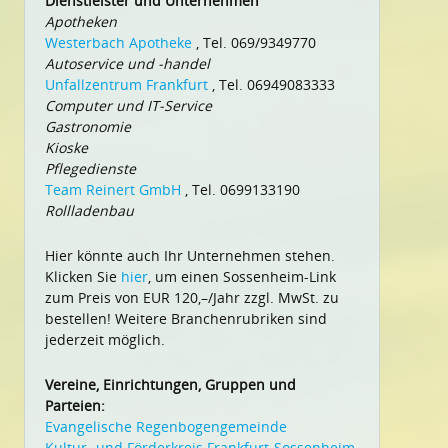
Dienstleister und Unternehmen
Apotheken
Westerbach Apotheke
, Tel. 069/9349770
Autoservice und -handel
Unfallzentrum Frankfurt
, Tel. 06949083333
Computer und IT-Service
Gastronomie
Kioske
Pflegedienste
Team Reinert GmbH
, Tel. 0699133190
Rollladenbau
Hier könnte auch Ihr Unternehmen stehen.
Klicken Sie
hier
, um einen Sossenheim-Link
zum Preis von EUR 120,–/Jahr zzgl. MwSt. zu
bestellen! Weitere Branchenrubriken sind
jederzeit möglich.
Vereine, Einrichtungen, Gruppen und
Parteien:
Evangelische Regenbogengemeinde
Kultur- und Förderkreis Frankfurt-Sossenheim