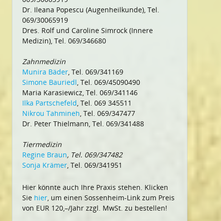
Dr. Ileana Popescu (Augenheilkunde), Tel.
069/30065919
Dres. Rolf und Caroline Simrock (Innere
Medizin), Tel. 069/346680
Zahnmedizin
Munira Bäder
, Tel. 069/341169
Simone Bauriedl
, Tel. 069/45090490
Maria Karasiewicz, Tel. 069/341146
Ilka Partschefeld
, Tel. 069 345511
Nikrou Tahmineh
, Tel. 069/347477
Dr. Peter Thielmann, Tel. 069/341488
Tiermedizin
Regine Braun
, Tel. 069/347482
Sonja Krämer
, Tel. 069/341951
Hier könnte auch Ihre Praxis stehen. Klicken
Sie
hier
, um einen Sossenheim-Link zum Preis
von EUR 120,–/Jahr zzgl. MwSt. zu bestellen!