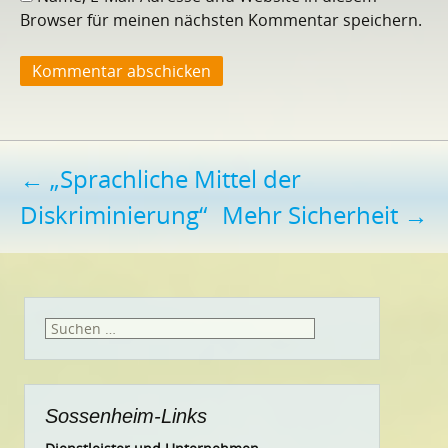
Browser für meinen nächsten Kommentar speichern.
Beitragsnavigation
←
„Sprachliche Mittel der
Diskriminierung“
Mehr Sicherheit
→
Suchen
nach:
Sossenheim-Links