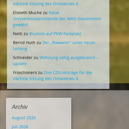
nächste Sitzung des Ortsbeirats 6
Elsbeth Muche
zu
Neue
Ortsvereinsvorsitzende der AWO-Sossenheim
gewählt
Netti
zu
Brummi auf PKW Parkplatz
Bernd Huth
zu
Der „Riwweler“ unter neuer
Leitung
Schneider
zu
Wohnung völlig ausgebrannt –
update
Froschonero
zu
Drei CDU-Anträge für die
nächste Sitzung des Ortsbeirats 6
Archiv
August 2026
Juli 2026