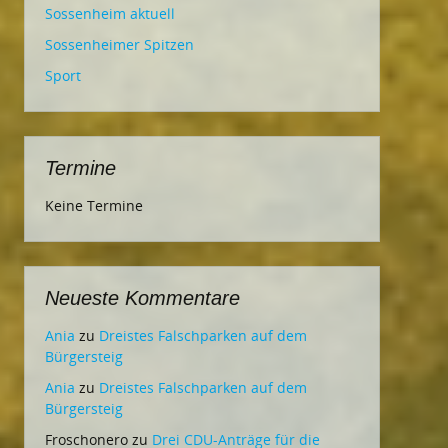
Sossenheim aktuell
Sossenheimer Spitzen
Sport
Termine
Keine Termine
Neueste Kommentare
Ania
zu
Dreistes Falschparken auf dem
Bürgersteig
Ania
zu
Dreistes Falschparken auf dem
Bürgersteig
Froschonero
zu
Drei CDU-Anträge für die