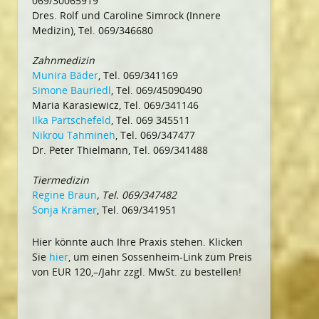
069/30065919
Dres. Rolf und Caroline Simrock (Innere
Medizin), Tel. 069/346680
Zahnmedizin
Munira Bäder
, Tel. 069/341169
Simone Bauriedl
, Tel. 069/45090490
Maria Karasiewicz, Tel. 069/341146
Ilka Partschefeld
, Tel. 069 345511
Nikrou Tahmineh
, Tel. 069/347477
Dr. Peter Thielmann, Tel. 069/341488
Tiermedizin
Regine Braun
, Tel. 069/347482
Sonja Krämer
, Tel. 069/341951
Hier könnte auch Ihre Praxis stehen. Klicken
Sie
hier
, um einen Sossenheim-Link zum Preis
von EUR 120,–/Jahr zzgl. MwSt. zu bestellen!