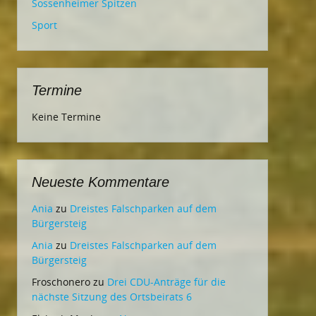
Sossenheimer Spitzen
Sport
Termine
Keine Termine
Neueste Kommentare
Ania
zu
Dreistes Falschparken auf dem
Bürgersteig
Ania
zu
Dreistes Falschparken auf dem
Bürgersteig
Froschonero
zu
Drei CDU-Anträge für die
nächste Sitzung des Ortsbeirats 6