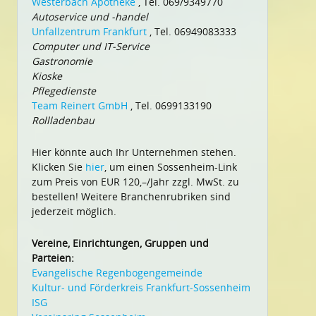
Westerbach Apotheke
, Tel. 069/9349770
Autoservice und -handel
Unfallzentrum Frankfurt
, Tel. 06949083333
Computer und IT-Service
Gastronomie
Kioske
Pflegedienste
Team Reinert GmbH
, Tel. 0699133190
Rollladenbau
Hier könnte auch Ihr Unternehmen stehen.
Klicken Sie
hier
, um einen Sossenheim-Link
zum Preis von EUR 120,–/Jahr zzgl. MwSt. zu
bestellen! Weitere Branchenrubriken sind
jederzeit möglich.
Vereine, Einrichtungen, Gruppen und
Parteien:
Evangelische Regenbogengemeinde
Kultur- und Förderkreis Frankfurt-Sossenheim
ISG