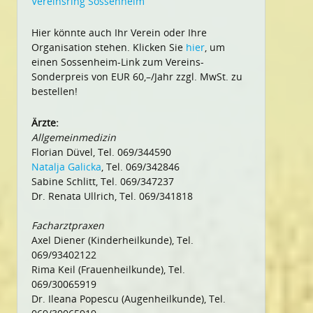
Vereinsring Sossenheim
Hier könnte auch Ihr Verein oder Ihre
Organisation stehen. Klicken Sie
hier
, um
einen Sossenheim-Link zum Vereins-
Sonderpreis von EUR 60,–/Jahr zzgl. MwSt. zu
bestellen!
Ärzte:
Allgemeinmedizin
Florian Düvel, Tel. 069/344590
Natalja Galicka
, Tel. 069/342846
Sabine Schlitt, Tel. 069/347237
Dr. Renata Ullrich, Tel. 069/341818
Facharztpraxen
Axel Diener (Kinderheilkunde), Tel.
069/93402122
Rima Keil (Frauenheilkunde), Tel.
069/30065919
Dr. Ileana Popescu (Augenheilkunde), Tel.