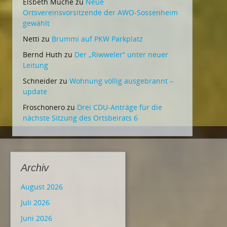
Elsbeth Muche
zu
Neue
Ortsvereinsvorsitzende der AWO-Sossenheim
gewählt
Netti
zu
Brummi auf PKW Parkplatz
Bernd Huth
zu
Der „Riwweler“ unter neuer
Leitung
Schneider
zu
Wohnung völlig ausgebrannt –
update
Froschonero
zu
Drei CDU-Anträge für die
nächste Sitzung des Ortsbeirats 6
Archiv
August 2026
Juli 2026
Juni 2026