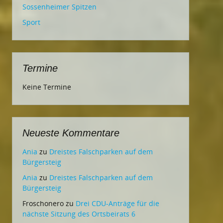
Sossenheimer Spitzen
Sport
Termine
Keine Termine
Neueste Kommentare
Ania
zu
Dreistes Falschparken auf dem
Bürgersteig
Ania
zu
Dreistes Falschparken auf dem
Bürgersteig
Froschonero
zu
Drei CDU-Anträge für die
nächste Sitzung des Ortsbeirats 6