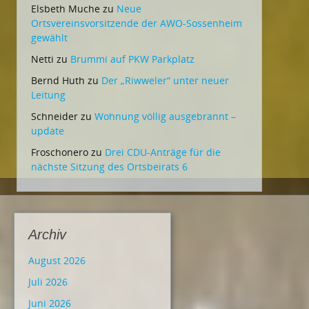
Elsbeth Muche
zu
Neue
Ortsvereinsvorsitzende der AWO-Sossenheim
gewählt
Netti
zu
Brummi auf PKW Parkplatz
Bernd Huth
zu
Der „Riwweler“ unter neuer
Leitung
Schneider
zu
Wohnung völlig ausgebrannt –
update
Froschonero
zu
Drei CDU-Anträge für die
nächste Sitzung des Ortsbeirats 6
Archiv
August 2026
Juli 2026
Juni 2026