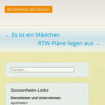
Beitragsnavigation
←
Es ist ein Mädchen
RTW-Pläne liegen aus
→
Suchen
nach:
Sossenheim-Links
Dienstleister und Unternehmen
Apotheken