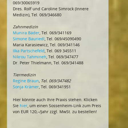
069/30065919
Dres. Rolf und Caroline Simrock (Innere
Medizin), Tel. 069/346680
Zahnmedizin
Munira Bäder
, Tel. 069/341169
Simone Bauriedl
, Tel. 069/45090490
Maria Karasiewicz, Tel. 069/341146
Ilka Partschefeld
, Tel. 069 345511
Nikrou Tahmineh
, Tel. 069/347477
Dr. Peter Thielmann, Tel. 069/341488
Tiermedizin
Regine Braun
, Tel. 069/347482
Sonja Krämer
, Tel. 069/341951
Hier könnte auch Ihre Praxis stehen. Klicken
Sie
hier
, um einen Sossenheim-Link zum Preis
von EUR 120,–/Jahr zzgl. MwSt. zu bestellen!