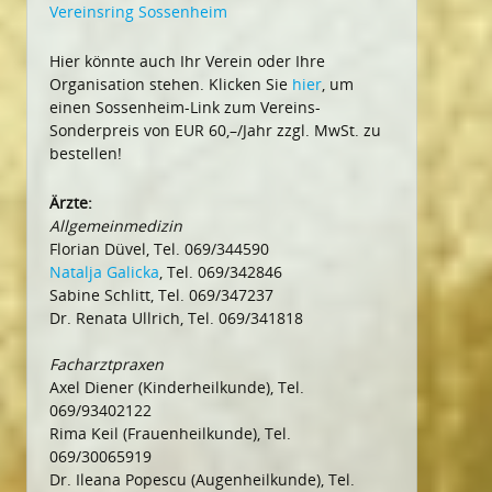
Vereinsring Sossenheim
Hier könnte auch Ihr Verein oder Ihre
Organisation stehen. Klicken Sie
hier
, um
einen Sossenheim-Link zum Vereins-
Sonderpreis von EUR 60,–/Jahr zzgl. MwSt. zu
bestellen!
Ärzte:
Allgemeinmedizin
Florian Düvel, Tel. 069/344590
Natalja Galicka
, Tel. 069/342846
Sabine Schlitt, Tel. 069/347237
Dr. Renata Ullrich, Tel. 069/341818
Facharztpraxen
Axel Diener (Kinderheilkunde), Tel.
069/93402122
Rima Keil (Frauenheilkunde), Tel.
069/30065919
Dr. Ileana Popescu (Augenheilkunde), Tel.