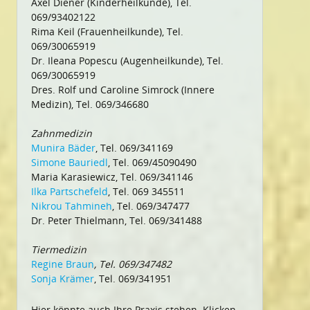
Axel Diener (Kinderheilkunde), Tel.
069/93402122
Rima Keil (Frauenheilkunde), Tel.
069/30065919
Dr. Ileana Popescu (Augenheilkunde), Tel.
069/30065919
Dres. Rolf und Caroline Simrock (Innere
Medizin), Tel. 069/346680
Zahnmedizin
Munira Bäder
, Tel. 069/341169
Simone Bauriedl
, Tel. 069/45090490
Maria Karasiewicz, Tel. 069/341146
Ilka Partschefeld
, Tel. 069 345511
Nikrou Tahmineh
, Tel. 069/347477
Dr. Peter Thielmann, Tel. 069/341488
Tiermedizin
Regine Braun
, Tel. 069/347482
Sonja Krämer
, Tel. 069/341951
Hier könnte auch Ihre Praxis stehen. Klicken