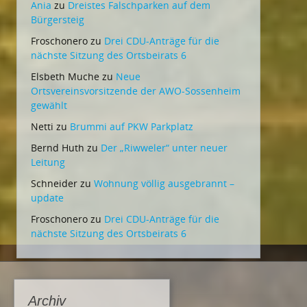
Ania
zu
Dreistes Falschparken auf dem
Bürgersteig
Froschonero
zu
Drei CDU-Anträge für die
nächste Sitzung des Ortsbeirats 6
Elsbeth Muche
zu
Neue
Ortsvereinsvorsitzende der AWO-Sossenheim
gewählt
Netti
zu
Brummi auf PKW Parkplatz
Bernd Huth
zu
Der „Riwweler“ unter neuer
Leitung
Schneider
zu
Wohnung völlig ausgebrannt –
update
Froschonero
zu
Drei CDU-Anträge für die
nächste Sitzung des Ortsbeirats 6
Archiv