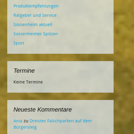
Produktempfehlungen
Ratgeber und Service
Sossenheim aktuell
Sossenheimer Spitzen
Sport
Termine
Keine Termine
Neueste Kommentare
Ania
zu
Dreistes Falschparken auf dem
Bürgersteig