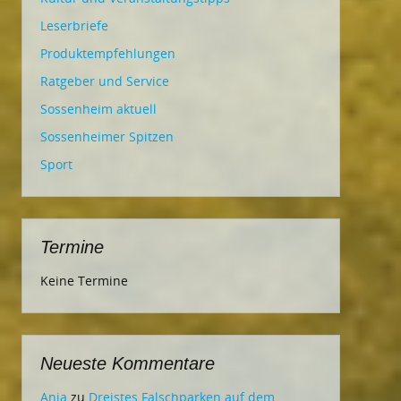
Leserbriefe
Produktempfehlungen
Ratgeber und Service
Sossenheim aktuell
Sossenheimer Spitzen
Sport
Termine
Keine Termine
Neueste Kommentare
Ania
zu
Dreistes Falschparken auf dem