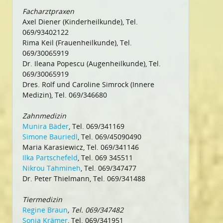
Facharztpraxen
Axel Diener (Kinderheilkunde), Tel.
069/93402122
Rima Keil (Frauenheilkunde), Tel.
069/30065919
Dr. Ileana Popescu (Augenheilkunde), Tel.
069/30065919
Dres. Rolf und Caroline Simrock (Innere
Medizin), Tel. 069/346680
Zahnmedizin
Munira Bäder
, Tel. 069/341169
Simone Bauriedl
, Tel. 069/45090490
Maria Karasiewicz, Tel. 069/341146
Ilka Partschefeld
, Tel. 069 345511
Nikrou Tahmineh
, Tel. 069/347477
Dr. Peter Thielmann, Tel. 069/341488
Tiermedizin
Regine Braun
, Tel. 069/347482
Sonja Krämer
, Tel. 069/341951