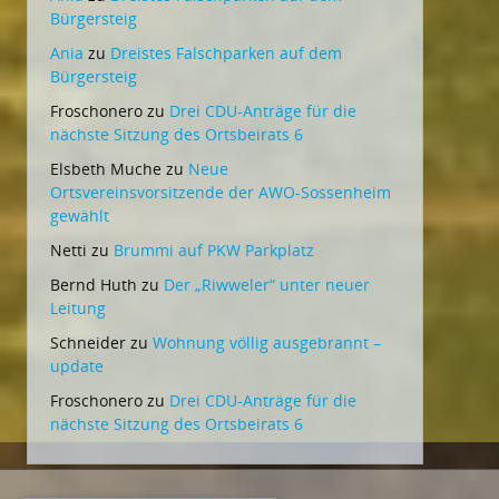
Bürgersteig
Ania
zu
Dreistes Falschparken auf dem
Bürgersteig
Froschonero
zu
Drei CDU-Anträge für die
nächste Sitzung des Ortsbeirats 6
Elsbeth Muche
zu
Neue
Ortsvereinsvorsitzende der AWO-Sossenheim
gewählt
Netti
zu
Brummi auf PKW Parkplatz
Bernd Huth
zu
Der „Riwweler“ unter neuer
Leitung
Schneider
zu
Wohnung völlig ausgebrannt –
update
Froschonero
zu
Drei CDU-Anträge für die
nächste Sitzung des Ortsbeirats 6