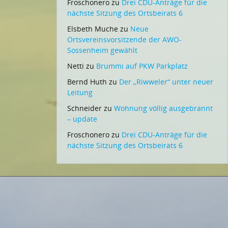
Froschonero
zu
Drei CDU-Anträge für die
nächste Sitzung des Ortsbeirats 6
Elsbeth Muche
zu
Neue
Ortsvereinsvorsitzende der AWO-
Sossenheim gewählt
Netti
zu
Brummi auf PKW Parkplatz
Bernd Huth
zu
Der „Riwweler“ unter neuer
Leitung
Schneider
zu
Wohnung völlig ausgebrannt
– update
Froschonero
zu
Drei CDU-Anträge für die
nächste Sitzung des Ortsbeirats 6