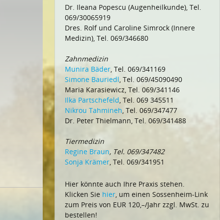
Dr. Ileana Popescu (Augenheilkunde), Tel.
069/30065919
Dres. Rolf und Caroline Simrock (Innere
Medizin), Tel. 069/346680
Zahnmedizin
Munira Bäder
, Tel. 069/341169
Simone Bauriedl
, Tel. 069/45090490
Maria Karasiewicz, Tel. 069/341146
Ilka Partschefeld
, Tel. 069 345511
Nikrou Tahmineh
, Tel. 069/347477
Dr. Peter Thielmann, Tel. 069/341488
Tiermedizin
Regine Braun
, Tel. 069/347482
Sonja Krämer
, Tel. 069/341951
Hier könnte auch Ihre Praxis stehen.
Klicken Sie
hier
, um einen Sossenheim-Link
zum Preis von EUR 120,–/Jahr zzgl. MwSt. zu
bestellen!