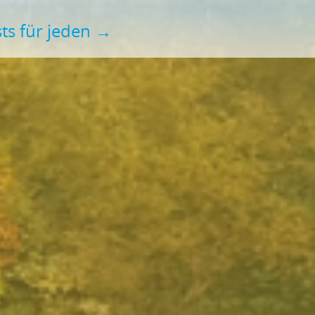
ts für jeden
→