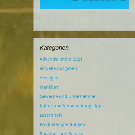
Kategorien
Adventkalender 2021
aktuelle Ausgaben
Anzeigen
Frankfurt
Gewerbe und Unternehmen
Kultur und Veranstaltungstipps
Leserbriefe
Produktempfehlungen
Ratgeber und Service