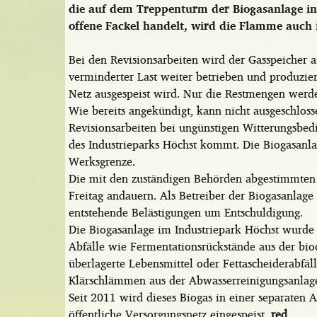
die auf dem Treppenturm der Biogasanlage in 
offene Fackel handelt, wird die Flamme auch i
Bei den Revisionsarbeiten wird der Gasspeicher
verminderter Last weiter betrieben und produzier
Netz ausgespeist wird. Nur die Restmengen werd
Wie bereits angekündigt, kann nicht ausgeschlo
Revisionsarbeiten bei ungünstigen Witterungsbe
des Industrieparks Höchst kommt. Die Biogasanlag
Werksgrenze.
Die mit den zuständigen Behörden abgestimmten 
Freitag andauern. Als Betreiber der Biogasanlage
entstehende Belästigungen um Entschuldigung.
Die Biogasanlage im Industriepark Höchst wurde
Abfälle wie Fermentationsrückstände aus der bio
überlagerte Lebensmittel oder Fettascheiderabfä
Klärschlämmen aus der Abwasserreinigungsanlage
Seit 2011 wird dieses Biogas in einer separaten A
öffentliche Versorgungsnetz eingespeist.
red