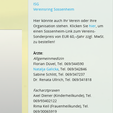
ISG
Vereinsring Sossenheim
Hier könnte auch Ihr Verein oder Ihre
Organisation stehen. Klicken Sie
hier
, um
einen Sossenheim-Link zum Vereins-
Sonderpreis von EUR 60,–/Jahr zzgl. MwSt.
zu bestellen!
Ärzte:
Allgemeinmedizin
Florian Düvel, Tel. 069/344590
Natalja Galicka
, Tel. 069/342846
Sabine Schlitt, Tel. 069/347237
Dr. Renata Ullrich, Tel. 069/341818
Facharztpraxen
Axel Diener (Kinderheilkunde), Tel.
069/93402122
Rima Keil (Frauenheilkunde), Tel.
069/30065919