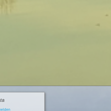
ta
elden