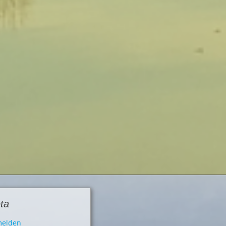
ta
elden