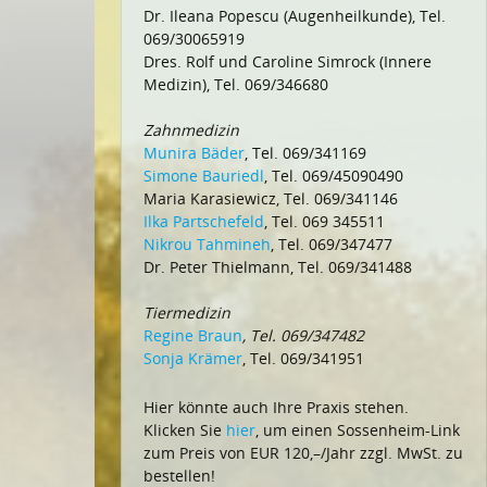
Dr. Ileana Popescu (Augenheilkunde), Tel.
069/30065919
Dres. Rolf und Caroline Simrock (Innere
Medizin), Tel. 069/346680
Zahnmedizin
Munira Bäder
, Tel. 069/341169
Simone Bauriedl
, Tel. 069/45090490
Maria Karasiewicz, Tel. 069/341146
Ilka Partschefeld
, Tel. 069 345511
Nikrou Tahmineh
, Tel. 069/347477
Dr. Peter Thielmann, Tel. 069/341488
Tiermedizin
Regine Braun
, Tel. 069/347482
Sonja Krämer
, Tel. 069/341951
Hier könnte auch Ihre Praxis stehen.
Klicken Sie
hier
, um einen Sossenheim-Link
zum Preis von EUR 120,–/Jahr zzgl. MwSt. zu
bestellen!