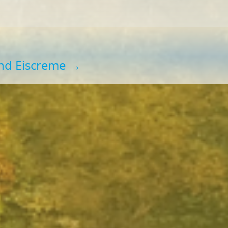
nd Eiscreme
→