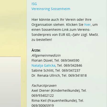
ISG
Vereinsring Sossenheim
Hier könnte auch Ihr Verein oder Ihre
Organisation stehen. Klicken Sie
hier
, um
einen Sossenheim-Link zum Vereins-
Sonderpreis von EUR 60,–/Jahr zzgl. MwSt.
zu bestellen!
Ärzte:
Allgemeinmedizin
Florian Düvel, Tel. 069/344590
Natalja Galicka
, Tel. 069/342846
Sabine Schlitt, Tel. 069/347237
Dr. Renata Ullrich, Tel. 069/341818
Facharztpraxen
Axel Diener (Kinderheilkunde), Tel.
069/93402122
Rima Keil (Frauenheilkunde), Tel.
069/30065919