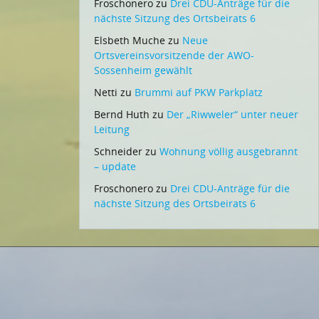
Froschonero
zu
Drei CDU-Anträge für die
nächste Sitzung des Ortsbeirats 6
Elsbeth Muche
zu
Neue
Ortsvereinsvorsitzende der AWO-
Sossenheim gewählt
Netti
zu
Brummi auf PKW Parkplatz
Bernd Huth
zu
Der „Riwweler“ unter neuer
Leitung
Schneider
zu
Wohnung völlig ausgebrannt
– update
Froschonero
zu
Drei CDU-Anträge für die
nächste Sitzung des Ortsbeirats 6