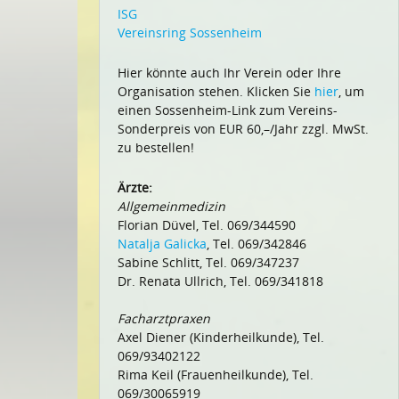
ISG
Vereinsring Sossenheim
Hier könnte auch Ihr Verein oder Ihre
Organisation stehen. Klicken Sie
hier
, um
einen Sossenheim-Link zum Vereins-
Sonderpreis von EUR 60,–/Jahr zzgl. MwSt.
zu bestellen!
Ärzte:
Allgemeinmedizin
Florian Düvel, Tel. 069/344590
Natalja Galicka
, Tel. 069/342846
Sabine Schlitt, Tel. 069/347237
Dr. Renata Ullrich, Tel. 069/341818
Facharztpraxen
Axel Diener (Kinderheilkunde), Tel.
069/93402122
Rima Keil (Frauenheilkunde), Tel.
069/30065919