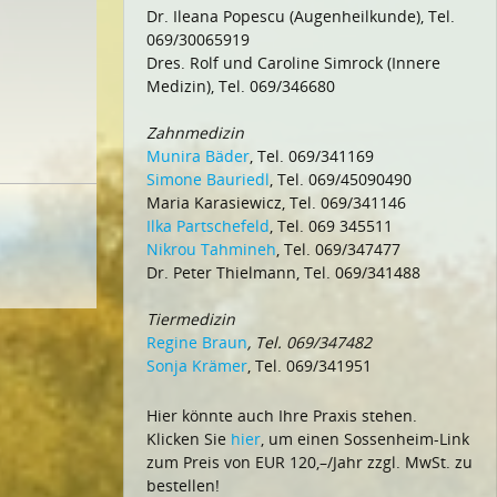
Dr. Ileana Popescu (Augenheilkunde), Tel.
069/30065919
Dres. Rolf und Caroline Simrock (Innere
Medizin), Tel. 069/346680
Zahnmedizin
Munira Bäder
, Tel. 069/341169
Simone Bauriedl
, Tel. 069/45090490
Maria Karasiewicz, Tel. 069/341146
Ilka Partschefeld
, Tel. 069 345511
Nikrou Tahmineh
, Tel. 069/347477
Dr. Peter Thielmann, Tel. 069/341488
Tiermedizin
Regine Braun
, Tel. 069/347482
Sonja Krämer
, Tel. 069/341951
Hier könnte auch Ihre Praxis stehen.
Klicken Sie
hier
, um einen Sossenheim-Link
zum Preis von EUR 120,–/Jahr zzgl. MwSt. zu
bestellen!