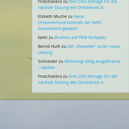
Froschonero
zu
Drei CDU-Anträge für die
nächste Sitzung des Ortsbeirats 6
Elsbeth Muche
zu
Neue
Ortsvereinsvorsitzende der AWO-
Sossenheim gewählt
Netti
zu
Brummi auf PKW Parkplatz
Bernd Huth
zu
Der „Riwweler“ unter neuer
Leitung
Schneider
zu
Wohnung völlig ausgebrannt
– update
Froschonero
zu
Drei CDU-Anträge für die
nächste Sitzung des Ortsbeirats 6