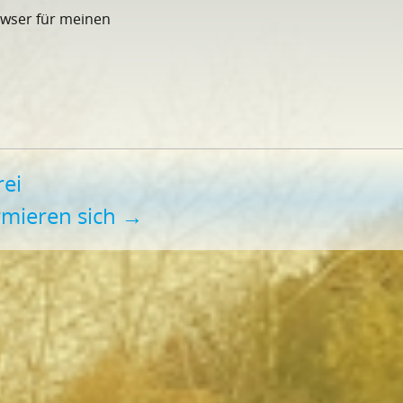
owser für meinen
rei
rmieren sich
→