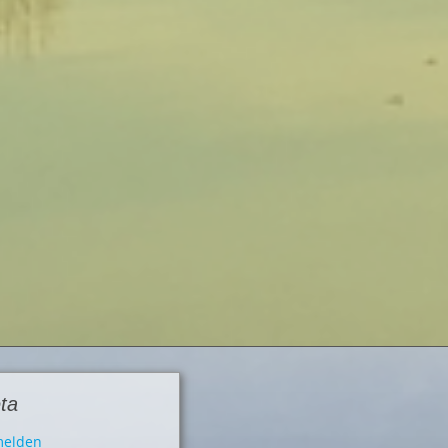
ta
elden