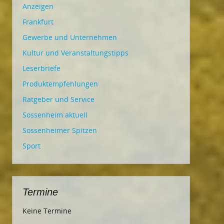
Anzeigen
Frankfurt
Gewerbe und Unternehmen
Kultur und Veranstaltungstipps
Leserbriefe
Produktempfehlungen
Ratgeber und Service
Sossenheim aktuell
Sossenheimer Spitzen
Sport
Termine
Keine Termine