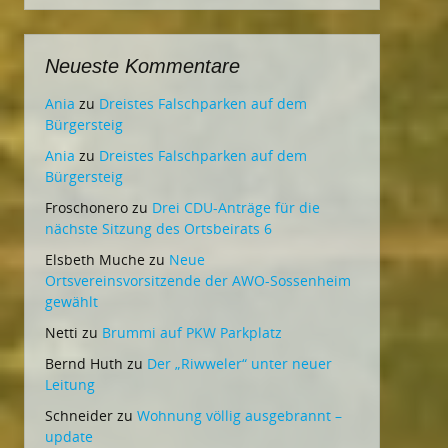
Neueste Kommentare
Ania
zu
Dreistes Falschparken auf dem
Bürgersteig
Ania
zu
Dreistes Falschparken auf dem
Bürgersteig
Froschonero
zu
Drei CDU-Anträge für die
nächste Sitzung des Ortsbeirats 6
Elsbeth Muche
zu
Neue
Ortsvereinsvorsitzende der AWO-Sossenheim
gewählt
Netti
zu
Brummi auf PKW Parkplatz
Bernd Huth
zu
Der „Riwweler“ unter neuer
Leitung
Schneider
zu
Wohnung völlig ausgebrannt –
update