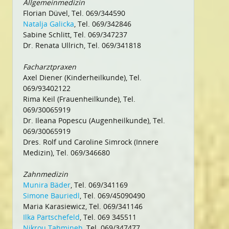
Allgemeinmedizin
Florian Düvel, Tel. 069/344590
Natalja Galicka
, Tel. 069/342846
Sabine Schlitt, Tel. 069/347237
Dr. Renata Ullrich, Tel. 069/341818
Facharztpraxen
Axel Diener (Kinderheilkunde), Tel.
069/93402122
Rima Keil (Frauenheilkunde), Tel.
069/30065919
Dr. Ileana Popescu (Augenheilkunde), Tel.
069/30065919
Dres. Rolf und Caroline Simrock (Innere
Medizin), Tel. 069/346680
Zahnmedizin
Munira Bäder
, Tel. 069/341169
Simone Bauriedl
, Tel. 069/45090490
Maria Karasiewicz, Tel. 069/341146
Ilka Partschefeld
, Tel. 069 345511
Nikrou Tahmineh
, Tel. 069/347477