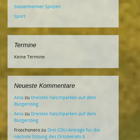
Sossenheimer Spitzen
Sport
Termine
Keine Termine
Neueste Kommentare
Ania
zu
Dreistes Falschparken auf dem
Bürgersteig
Ania
zu
Dreistes Falschparken auf dem
Bürgersteig
Froschonero
zu
Drei CDU-Anträge für die
nächste Sitzung des Ortsbeirats 6