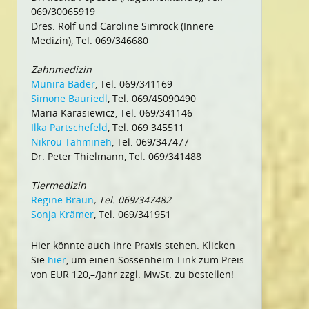
069/30065919
Dres. Rolf und Caroline Simrock (Innere
Medizin), Tel. 069/346680
Zahnmedizin
Munira Bäder
, Tel. 069/341169
Simone Bauriedl
, Tel. 069/45090490
Maria Karasiewicz, Tel. 069/341146
Ilka Partschefeld
, Tel. 069 345511
Nikrou Tahmineh
, Tel. 069/347477
Dr. Peter Thielmann, Tel. 069/341488
Tiermedizin
Regine Braun
, Tel. 069/347482
Sonja Krämer
, Tel. 069/341951
Hier könnte auch Ihre Praxis stehen. Klicken
Sie
hier
, um einen Sossenheim-Link zum Preis
von EUR 120,–/Jahr zzgl. MwSt. zu bestellen!