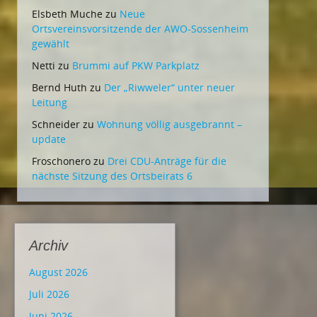
Elsbeth Muche
zu
Neue
Ortsvereinsvorsitzende der AWO-Sossenheim
gewählt
Netti
zu
Brummi auf PKW Parkplatz
Bernd Huth
zu
Der „Riwweler“ unter neuer
Leitung
Schneider
zu
Wohnung völlig ausgebrannt –
update
Froschonero
zu
Drei CDU-Anträge für die
nächste Sitzung des Ortsbeirats 6
Archiv
August 2026
Juli 2026
Juni 2026