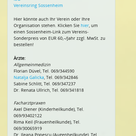
Vereinsring Sossenheim
Hier könnte auch Ihr Verein oder Ihre
Organisation stehen. Klicken Sie
hier
, um
einen Sossenheim-Link zum Vereins-
Sonderpreis von EUR 60,–/Jahr zzgl. MwSt. zu
bestellen!
Ärzte:
Allgemeinmedizin
Florian Düvel, Tel. 069/344590
Natalja Galicka
, Tel. 069/342846
Sabine Schlitt, Tel. 069/347237
Dr. Renata Ullrich, Tel. 069/341818
Facharztpraxen
Axel Diener (Kinderheilkunde), Tel.
069/93402122
Rima Keil (Frauenheilkunde), Tel.
069/30065919
Dr. Ileana Popescu (Augenheilkunde), Tel.