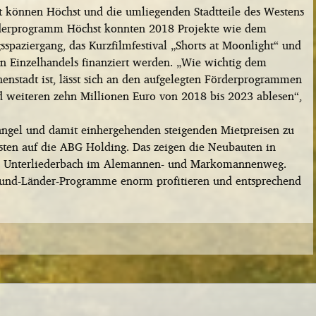
cht können Höchst und die umliegenden Stadtteile des Westens
rderprogramm Höchst konnten 2018 Projekte wie dem
sspaziergang, das Kurzfilmfestival „Shorts at Moonlight“ und
n Einzelhandels finanziert werden. „Wie wichtig dem
enstadt ist, lässt sich an den aufgelegten Förderprogrammen
 weiteren zehn Millionen Euro von 2018 bis 2023 ablesen“,
gel und damit einhergehenden steigenden Mietpreisen zu
esten auf die ABG Holding. Das zeigen die Neubauten in
e in Unterliederbach im Alemannen- und Markomannenweg.
Bund-Länder-Programme enorm profitieren und entsprechend