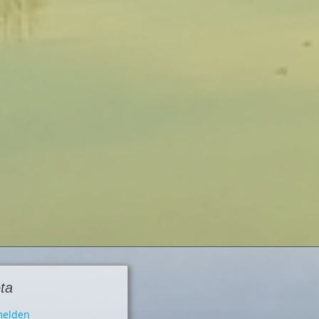
ta
elden