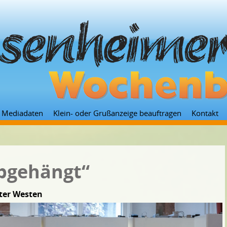
Zum
Mediadaten
Klein- oder Grußanzeige beauftragen
Kontakt
Inhalt
springen
abgehängt“
rter Westen