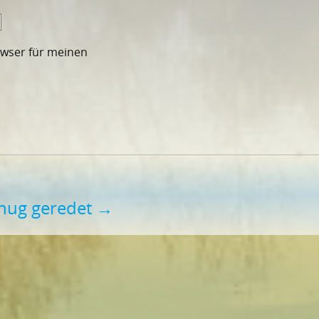
owser für meinen
nug geredet
→