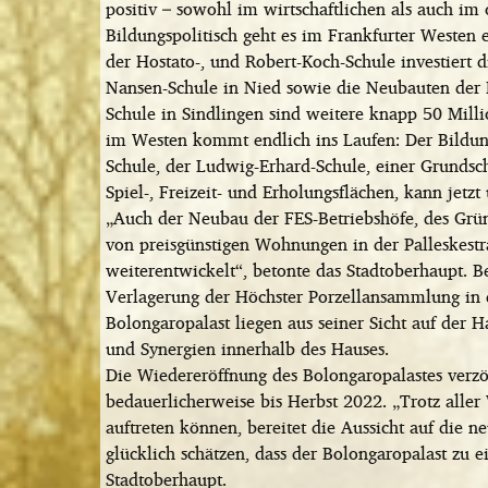
positiv – sowohl im wirtschaftlichen als auch im 
Bildungspolitisch geht es im Frankfurter Westen e
der Hostato-, und Robert-Koch-Schule investiert d
Nansen-Schule in Nied sowie die Neubauten der
Schule in Sindlingen sind weitere knapp 50 Milli
im Westen kommt endlich ins Laufen: Der Bildun
Schule, der Ludwig-Erhard-Schule, einer Grundsch
Spiel-, Freizeit- und Erholungsflächen, kann jetz
„Auch der Neubau der FES-Betriebshöfe, des Grü
von preisgünstigen Wohnungen in der Palleskestra
weiterentwickelt“, betonte das Stadtoberhaupt. 
Verlagerung der Höchster Porzellansammlung in 
Bolongaropalast liegen aus seiner Sicht auf der 
und Synergien innerhalb des Hauses.
Die Wiedereröffnung des Bolongaropalastes verzö
bedauerlicherweise bis Herbst 2022. „Trotz alle
auftreten können, bereitet die Aussicht auf die 
glücklich schätzen, dass der Bolongaropalast zu 
Stadtoberhaupt.