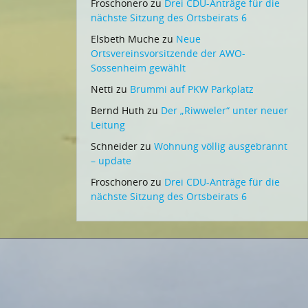
Froschonero
zu
Drei CDU-Anträge für die
nächste Sitzung des Ortsbeirats 6
Elsbeth Muche
zu
Neue
Ortsvereinsvorsitzende der AWO-
Sossenheim gewählt
Netti
zu
Brummi auf PKW Parkplatz
Bernd Huth
zu
Der „Riwweler“ unter neuer
Leitung
Schneider
zu
Wohnung völlig ausgebrannt
– update
Froschonero
zu
Drei CDU-Anträge für die
nächste Sitzung des Ortsbeirats 6