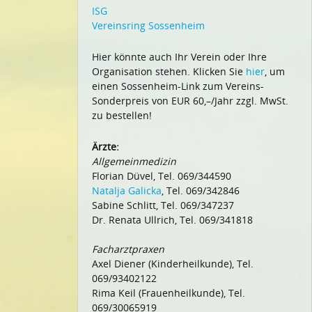
ISG
Vereinsring Sossenheim
Hier könnte auch Ihr Verein oder Ihre
Organisation stehen. Klicken Sie
hier
, um
einen Sossenheim-Link zum Vereins-
Sonderpreis von EUR 60,–/Jahr zzgl. MwSt.
zu bestellen!
Ärzte:
Allgemeinmedizin
Florian Düvel, Tel. 069/344590
Natalja Galicka
, Tel. 069/342846
Sabine Schlitt, Tel. 069/347237
Dr. Renata Ullrich, Tel. 069/341818
Facharztpraxen
Axel Diener (Kinderheilkunde), Tel.
069/93402122
Rima Keil (Frauenheilkunde), Tel.
069/30065919