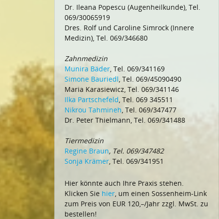
Dr. Ileana Popescu (Augenheilkunde), Tel.
069/30065919
Dres. Rolf und Caroline Simrock (Innere
Medizin), Tel. 069/346680
Zahnmedizin
Munira Bäder
, Tel. 069/341169
Simone Bauriedl
, Tel. 069/45090490
Maria Karasiewicz, Tel. 069/341146
Ilka Partschefeld
, Tel. 069 345511
Nikrou Tahmineh
, Tel. 069/347477
Dr. Peter Thielmann, Tel. 069/341488
Tiermedizin
Regine Braun
, Tel. 069/347482
Sonja Krämer
, Tel. 069/341951
Hier könnte auch Ihre Praxis stehen.
Klicken Sie
hier
, um einen Sossenheim-Link
zum Preis von EUR 120,–/Jahr zzgl. MwSt. zu
bestellen!