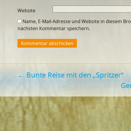
Website
Name, E-Mail-Adresse und Website in diesem Br
nächsten Kommentar speichern.
Beitragsnavigation
←
Bunte Reise mit den „Spritzer“
Ge