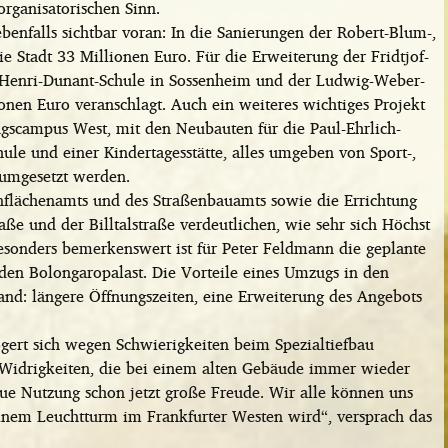
organisatorischen Sinn.
benfalls sichtbar voran: In die Sanierungen der Robert-Blum-,
ie Stadt 33 Millionen Euro. Für die Erweiterung der Fridtjof-
 Henri-Dunant-Schule in Sossenheim und der Ludwig-Weber-
onen Euro veranschlagt. Auch ein weiteres wichtiges Projekt
gscampus West, mit den Neubauten für die Paul-Ehrlich-
ule und einer Kindertagesstätte, alles umgeben von Sport-,
t umgesetzt werden.
nflächenamts und des Straßenbauamts sowie die Errichtung
ße und der Billtalstraße verdeutlichen, wie sehr sich Höchst
Besonders bemerkenswert ist für Peter Feldmann die geplante
den Bolongaropalast. Die Vorteile eines Umzugs in den
Hand: längere Öffnungszeiten, eine Erweiterung des Angebots
gert sich wegen Schwierigkeiten beim Spezialtiefbau
r Widrigkeiten, die bei einem alten Gebäude immer wieder
neue Nutzung schon jetzt große Freude. Wir alle können uns
einem Leuchtturm im Frankfurter Westen wird“, versprach das