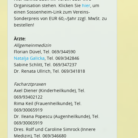
Organisation stehen. Klicken Sie
hier
, um
einen Sossenheim-Link zum Vereins-
Sonderpreis von EUR 60,–/Jahr zzgl. MwSt. zu
bestellen!
Ärzte:
Allgemeinmedizin
Florian Düvel, Tel. 069/344590
Natalja Galicka
, Tel. 069/342846
Sabine Schlitt, Tel. 069/347237
Dr. Renata Ullrich, Tel. 069/341818
Facharztpraxen
Axel Diener (Kinderheilkunde), Tel.
069/93402122
Rima Keil (Frauenheilkunde), Tel.
069/30065919
Dr. Ileana Popescu (Augenheilkunde), Tel.
069/30065919
Dres. Rolf und Caroline Simrock (Innere
Medizin), Tel. 069/346680