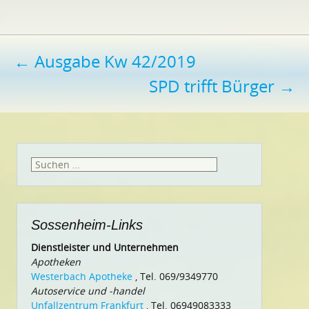
Beitragsnavigation
←
Ausgabe Kw 42/2019
SPD trifft Bürger
→
Suchen
nach:
Sossenheim-Links
Dienstleister und Unternehmen
Apotheken
Westerbach Apotheke
, Tel. 069/9349770
Autoservice und -handel
Unfallzentrum Frankfurt
, Tel. 06949083333