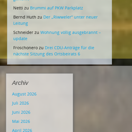
Netti
zu
Brummi auf PKW Parkplatz
Bernd Huth
zu
Der „Riwweler“ unter neuer
Leitung
Schneider
zu
Wohnung völlig ausgebrannt –
update
Froschonero
zu
Drei CDU-Anträge für die
nächste Sitzung des Ortsbeirats 6
Archiv
August 2026
Juli 2026
Juni 2026
Mai 2026
April 2026