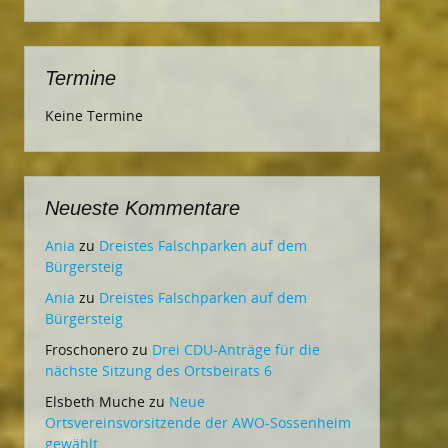
Termine
Keine Termine
Neueste Kommentare
Ania
zu
Dreistes Falschparken auf dem
Bürgersteig
Ania
zu
Dreistes Falschparken auf dem
Bürgersteig
Froschonero
zu
Drei CDU-Anträge für die
nächste Sitzung des Ortsbeirats 6
Elsbeth Muche
zu
Neue
Ortsvereinsvorsitzende der AWO-Sossenheim
gewählt