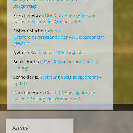
Bürgersteig
Froschonero
zu
Drei CDU-Anträge für die
nächste Sitzung des Ortsbeirats 6
Elsbeth Muche
zu
Neue
Ortsvereinsvorsitzende der AWO-Sossenheim
gewählt
Netti
zu
Brummi auf PKW Parkplatz
Bernd Huth
zu
Der „Riwweler“ unter neuer
Leitung
Schneider
zu
Wohnung völlig ausgebrannt –
update
Froschonero
zu
Drei CDU-Anträge für die
nächste Sitzung des Ortsbeirats 6
Archiv