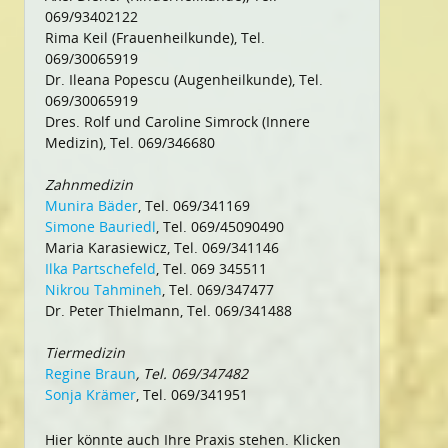
069/93402122
Rima Keil (Frauenheilkunde), Tel.
069/30065919
Dr. Ileana Popescu (Augenheilkunde), Tel.
069/30065919
Dres. Rolf und Caroline Simrock (Innere
Medizin), Tel. 069/346680
Zahnmedizin
Munira Bäder
, Tel. 069/341169
Simone Bauriedl
, Tel. 069/45090490
Maria Karasiewicz, Tel. 069/341146
Ilka Partschefeld
, Tel. 069 345511
Nikrou Tahmineh
, Tel. 069/347477
Dr. Peter Thielmann, Tel. 069/341488
Tiermedizin
Regine Braun
, Tel. 069/347482
Sonja Krämer
, Tel. 069/341951
Hier könnte auch Ihre Praxis stehen. Klicken