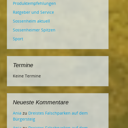
Produktempfehlungen
Ratgeber und Service
Sossenheim aktuell
Sossenheimer Spitzen
Sport
Termine
Keine Termine
Neueste Kommentare
Ania
zu
Dreistes Falschparken auf dem
Bürgersteig
Ania
zu
Dreistes Falschparken auf dem