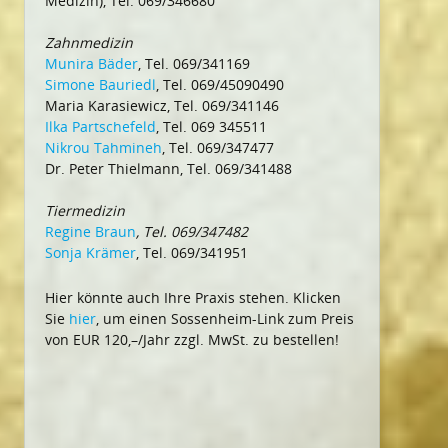
Medizin), Tel. 069/346680
Zahnmedizin
Munira Bäder
, Tel. 069/341169
Simone Bauriedl
, Tel. 069/45090490
Maria Karasiewicz, Tel. 069/341146
Ilka Partschefeld
, Tel. 069 345511
Nikrou Tahmineh
, Tel. 069/347477
Dr. Peter Thielmann, Tel. 069/341488
Tiermedizin
Regine Braun
, Tel. 069/347482
Sonja Krämer
, Tel. 069/341951
Hier könnte auch Ihre Praxis stehen. Klicken
Sie
hier
, um einen Sossenheim-Link zum Preis
von EUR 120,–/Jahr zzgl. MwSt. zu bestellen!