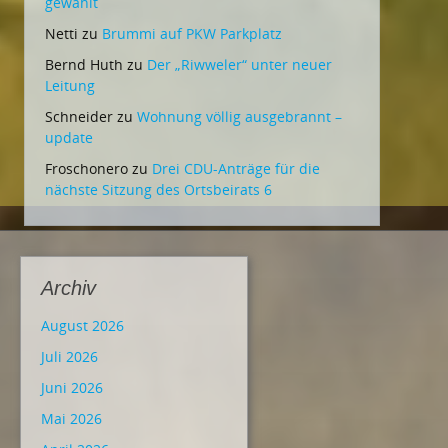
gewählt
Netti
zu
Brummi auf PKW Parkplatz
Bernd Huth
zu
Der „Riwweler“ unter neuer
Leitung
Schneider
zu
Wohnung völlig ausgebrannt –
update
Froschonero
zu
Drei CDU-Anträge für die
nächste Sitzung des Ortsbeirats 6
Archiv
August 2026
Juli 2026
Juni 2026
Mai 2026