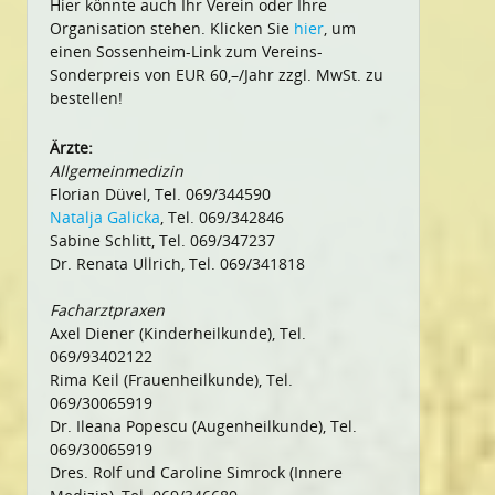
Hier könnte auch Ihr Verein oder Ihre
Organisation stehen. Klicken Sie
hier
, um
einen Sossenheim-Link zum Vereins-
Sonderpreis von EUR 60,–/Jahr zzgl. MwSt. zu
bestellen!
Ärzte:
Allgemeinmedizin
Florian Düvel, Tel. 069/344590
Natalja Galicka
, Tel. 069/342846
Sabine Schlitt, Tel. 069/347237
Dr. Renata Ullrich, Tel. 069/341818
Facharztpraxen
Axel Diener (Kinderheilkunde), Tel.
069/93402122
Rima Keil (Frauenheilkunde), Tel.
069/30065919
Dr. Ileana Popescu (Augenheilkunde), Tel.
069/30065919
Dres. Rolf und Caroline Simrock (Innere