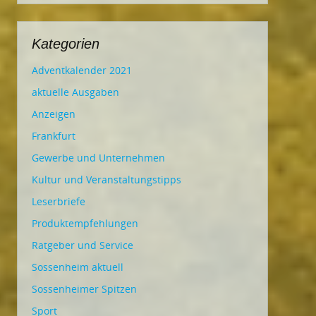
Kategorien
Adventkalender 2021
aktuelle Ausgaben
Anzeigen
Frankfurt
Gewerbe und Unternehmen
Kultur und Veranstaltungstipps
Leserbriefe
Produktempfehlungen
Ratgeber und Service
Sossenheim aktuell
Sossenheimer Spitzen
Sport