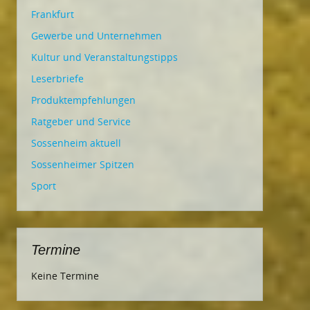
Frankfurt
Gewerbe und Unternehmen
Kultur und Veranstaltungstipps
Leserbriefe
Produktempfehlungen
Ratgeber und Service
Sossenheim aktuell
Sossenheimer Spitzen
Sport
Termine
Keine Termine