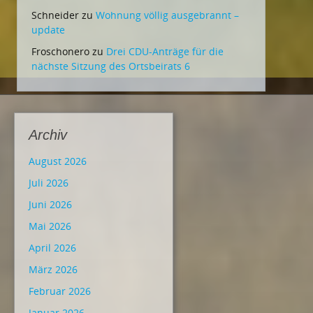
Schneider
zu
Wohnung völlig ausgebrannt –
update
Froschonero
zu
Drei CDU-Anträge für die
nächste Sitzung des Ortsbeirats 6
Archiv
August 2026
Juli 2026
Juni 2026
Mai 2026
April 2026
März 2026
Februar 2026
Januar 2026