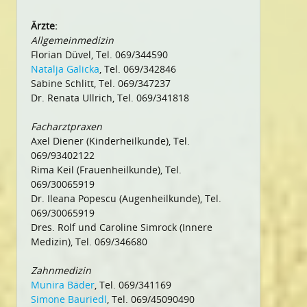
Ärzte:
Allgemeinmedizin
Florian Düvel, Tel. 069/344590
Natalja Galicka
, Tel. 069/342846
Sabine Schlitt, Tel. 069/347237
Dr. Renata Ullrich, Tel. 069/341818
Facharztpraxen
Axel Diener (Kinderheilkunde), Tel.
069/93402122
Rima Keil (Frauenheilkunde), Tel.
069/30065919
Dr. Ileana Popescu (Augenheilkunde), Tel.
069/30065919
Dres. Rolf und Caroline Simrock (Innere
Medizin), Tel. 069/346680
Zahnmedizin
Munira Bäder
, Tel. 069/341169
Simone Bauriedl
, Tel. 069/45090490