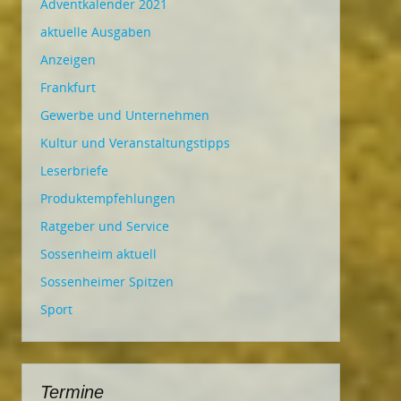
Adventkalender 2021
aktuelle Ausgaben
Anzeigen
Frankfurt
Gewerbe und Unternehmen
Kultur und Veranstaltungstipps
Leserbriefe
Produktempfehlungen
Ratgeber und Service
Sossenheim aktuell
Sossenheimer Spitzen
Sport
Termine