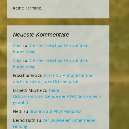
Keine Termine
Neueste Kommentare
Ania
zu
Dreistes Falschparken auf dem
Bürgersteig
Ania
zu
Dreistes Falschparken auf dem
Bürgersteig
Froschonero
zu
Drei CDU-Anträge für die
nächste Sitzung des Ortsbeirats 6
Elsbeth Muche
zu
Neue
Ortsvereinsvorsitzende der AWO-Sossenheim
gewählt
Netti
zu
Brummi auf PKW Parkplatz
Bernd Huth
zu
Der „Riwweler“ unter neuer
Leitung