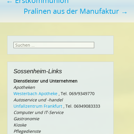
Beitragsnavigation
←
Erstkommunion
Pralinen aus der Manufaktur
→
Suchen
nach:
Sossenheim-Links
Dienstleister und Unternehmen
Apotheken
Westerbach Apotheke
, Tel. 069/9349770
Autoservice und -handel
Unfallzentrum Frankfurt
, Tel. 06949083333
Computer und IT-Service
Gastronomie
Kioske
Pflegedienste