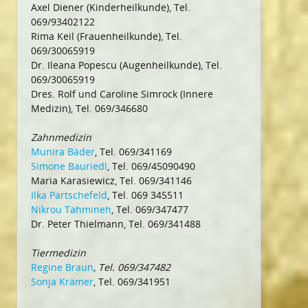
Axel Diener (Kinderheilkunde), Tel.
069/93402122
Rima Keil (Frauenheilkunde), Tel.
069/30065919
Dr. Ileana Popescu (Augenheilkunde), Tel.
069/30065919
Dres. Rolf und Caroline Simrock (Innere
Medizin), Tel. 069/346680
Zahnmedizin
Munira Bäder
, Tel. 069/341169
Simone Bauriedl
, Tel. 069/45090490
Maria Karasiewicz, Tel. 069/341146
Ilka Partschefeld
, Tel. 069 345511
Nikrou Tahmineh
, Tel. 069/347477
Dr. Peter Thielmann, Tel. 069/341488
Tiermedizin
Regine Braun
, Tel. 069/347482
Sonja Krämer
, Tel. 069/341951