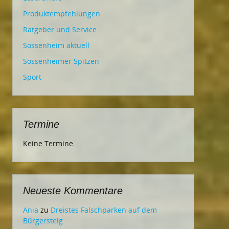
Produktempfehlungen
Ratgeber und Service
Sossenheim aktuell
Sossenheimer Spitzen
Sport
Termine
Keine Termine
Neueste Kommentare
Ania
zu
Dreistes Falschparken auf dem
Bürgersteig