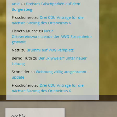
Ania
zu
Dreistes Falschparken auf dem
Bürgersteig
Froschonero
zu
Drei CDU-Anträge für die
nächste Sitzung des Ortsbeirats 6
Elsbeth Muche
zu
Neue
Ortsvereinsvorsitzende der AWO-Sossenheim
gewählt
Netti
zu
Brummi auf PKW Parkplatz
Bernd Huth
zu
Der „Riwweler“ unter neuer
Leitung
Schneider
zu
Wohnung völlig ausgebrannt –
update
Froschonero
zu
Drei CDU-Anträge für die
nächste Sitzung des Ortsbeirats 6
Archiv