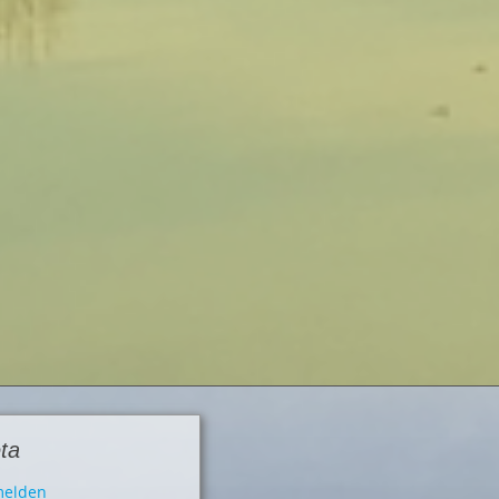
ta
elden