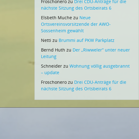
Froschonero
zu
Drei CDU-Anträge für die
nächste Sitzung des Ortsbeirats 6
Elsbeth Muche
zu
Neue
Ortsvereinsvorsitzende der AWO-
Sossenheim gewählt
Netti
zu
Brummi auf PKW Parkplatz
Bernd Huth
zu
Der „Riwweler“ unter neuer
Leitung
Schneider
zu
Wohnung völlig ausgebrannt
– update
Froschonero
zu
Drei CDU-Anträge für die
nächste Sitzung des Ortsbeirats 6