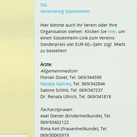
ISG
Vereinsring Sossenheim
Hier könnte auch Ihr Verein oder Ihre
Organisation stehen. Klicken Sie
hier
, um
einen Sossenheim-Link zum Vereins-
Sonderpreis von EUR 60,–/Jahr zzgl. MwSt.
zu bestellen!
Ärzte:
Allgemeinmedizin
Florian Düvel, Tel. 069/344590
Natalja Galicka
, Tel. 069/342846
Sabine Schlitt, Tel. 069/347237
Dr. Renata Ullrich, Tel. 069/341818
Facharztpraxen
Axel Diener (Kinderheilkunde), Tel.
069/93402122
Rima Keil (Frauenheilkunde), Tel.
069/30065919