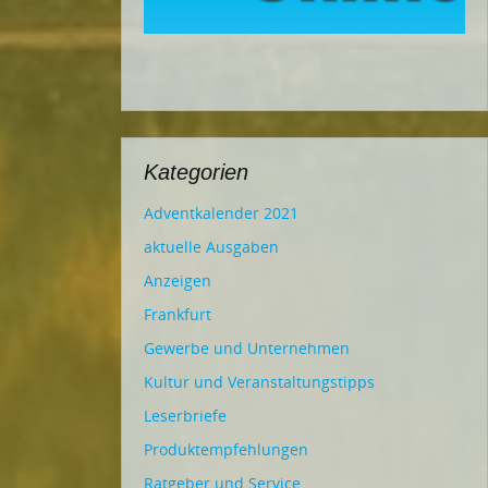
Kategorien
Adventkalender 2021
aktuelle Ausgaben
Anzeigen
Frankfurt
Gewerbe und Unternehmen
Kultur und Veranstaltungstipps
Leserbriefe
Produktempfehlungen
Ratgeber und Service