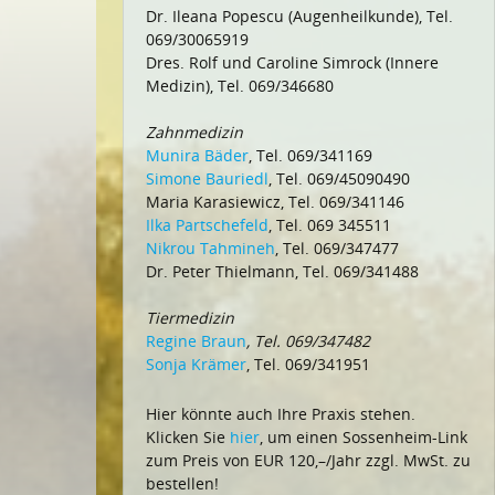
Dr. Ileana Popescu (Augenheilkunde), Tel.
069/30065919
Dres. Rolf und Caroline Simrock (Innere
Medizin), Tel. 069/346680
Zahnmedizin
Munira Bäder
, Tel. 069/341169
Simone Bauriedl
, Tel. 069/45090490
Maria Karasiewicz, Tel. 069/341146
Ilka Partschefeld
, Tel. 069 345511
Nikrou Tahmineh
, Tel. 069/347477
Dr. Peter Thielmann, Tel. 069/341488
Tiermedizin
Regine Braun
, Tel. 069/347482
Sonja Krämer
, Tel. 069/341951
Hier könnte auch Ihre Praxis stehen.
Klicken Sie
hier
, um einen Sossenheim-Link
zum Preis von EUR 120,–/Jahr zzgl. MwSt. zu
bestellen!