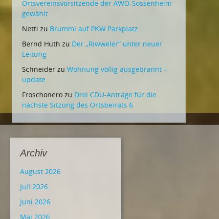
Ortsvereinsvorsitzende der AWO-Sossenheim
gewählt
Netti
zu
Brummi auf PKW Parkplatz
Bernd Huth
zu
Der „Riwweler“ unter neuer
Leitung
Schneider
zu
Wohnung völlig ausgebrannt –
update
Froschonero
zu
Drei CDU-Anträge für die
nächste Sitzung des Ortsbeirats 6
Archiv
August 2026
Juli 2026
Juni 2026
Mai 2026