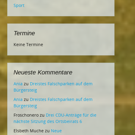
Sport
Termine
Keine Termine
Neueste Kommentare
Ania
zu
Dreistes Falschparken auf dem
Bürgersteig
Ania
zu
Dreistes Falschparken auf dem
Bürgersteig
Froschonero
zu
Drei CDU-Anträge für die
nächste Sitzung des Ortsbeirats 6
Elsbeth Muche
zu
Neue