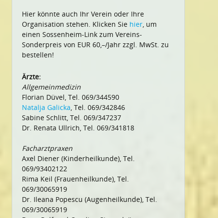
Hier könnte auch Ihr Verein oder Ihre
Organisation stehen. Klicken Sie
hier
, um
einen Sossenheim-Link zum Vereins-
Sonderpreis von EUR 60,–/Jahr zzgl. MwSt. zu
bestellen!
Ärzte:
Allgemeinmedizin
Florian Düvel, Tel. 069/344590
Natalja Galicka
, Tel. 069/342846
Sabine Schlitt, Tel. 069/347237
Dr. Renata Ullrich, Tel. 069/341818
Facharztpraxen
Axel Diener (Kinderheilkunde), Tel.
069/93402122
Rima Keil (Frauenheilkunde), Tel.
069/30065919
Dr. Ileana Popescu (Augenheilkunde), Tel.
069/30065919