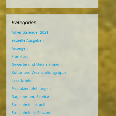
Kategorien
Adventkalender 2021
aktuelle Ausgaben
Anzeigen
Frankfurt
Gewerbe und Unternehmen
Kultur und Veranstaltungstipps
Leserbriefe
Produktempfehlungen
Ratgeber und Service
Sossenheim aktuell
Sossenheimer Spitzen