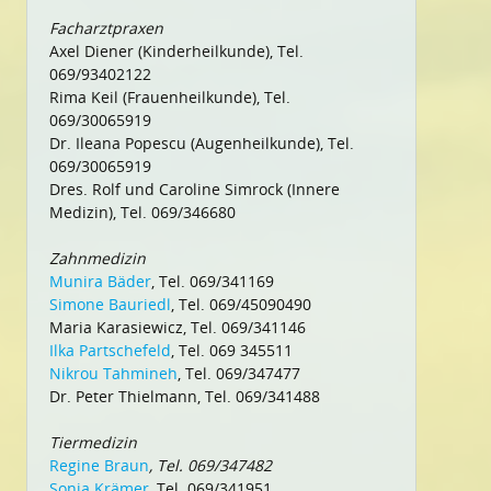
Facharztpraxen
Axel Diener (Kinderheilkunde), Tel.
069/93402122
Rima Keil (Frauenheilkunde), Tel.
069/30065919
Dr. Ileana Popescu (Augenheilkunde), Tel.
069/30065919
Dres. Rolf und Caroline Simrock (Innere
Medizin), Tel. 069/346680
Zahnmedizin
Munira Bäder
, Tel. 069/341169
Simone Bauriedl
, Tel. 069/45090490
Maria Karasiewicz, Tel. 069/341146
Ilka Partschefeld
, Tel. 069 345511
Nikrou Tahmineh
, Tel. 069/347477
Dr. Peter Thielmann, Tel. 069/341488
Tiermedizin
Regine Braun
, Tel. 069/347482
Sonja Krämer
, Tel. 069/341951