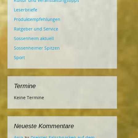
Kultur und Veranstaltungstipps
Leserbriefe
Produktempfehlungen
Ratgeber und Service
Sossenheim aktuell
Sossenheimer Spitzen
Sport
Termine
Keine Termine
Neueste Kommentare
Ania
zu
Dreistes Falschparken auf dem