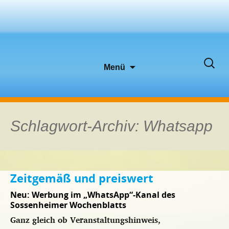
Zum
Suche
Menü
Inhalt
nach:
springen
Schlagwort-Archiv: Whatsapp
Zeitgemäß und preiswert
Neu: Werbung im „WhatsApp“-Kanal des
Sossenheimer Wochenblatts
Ganz gleich ob Veranstaltungshinweis,