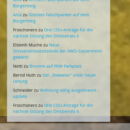
Bürgersteig
Ania
zu
Dreistes Falschparken auf dem
Bürgersteig
Froschonero
zu
Drei CDU-Anträge für die
nächste Sitzung des Ortsbeirats 6
Elsbeth Muche
zu
Neue
Ortsvereinsvorsitzende der AWO-Sossenheim
gewählt
Netti
zu
Brummi auf PKW Parkplatz
Bernd Huth
zu
Der „Riwweler“ unter neuer
Leitung
Schneider
zu
Wohnung völlig ausgebrannt –
update
Froschonero
zu
Drei CDU-Anträge für die
nächste Sitzung des Ortsbeirats 6