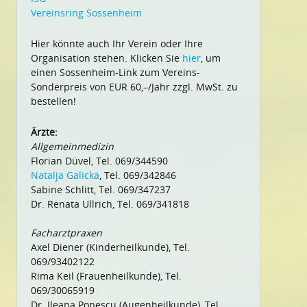
Vereinsring Sossenheim
Hier könnte auch Ihr Verein oder Ihre
Organisation stehen. Klicken Sie
hier
, um
einen Sossenheim-Link zum Vereins-
Sonderpreis von EUR 60,–/Jahr zzgl. MwSt. zu
bestellen!
Ärzte:
Allgemeinmedizin
Florian Düvel, Tel. 069/344590
Natalja Galicka
, Tel. 069/342846
Sabine Schlitt, Tel. 069/347237
Dr. Renata Ullrich, Tel. 069/341818
Facharztpraxen
Axel Diener (Kinderheilkunde), Tel.
069/93402122
Rima Keil (Frauenheilkunde), Tel.
069/30065919
Dr. Ileana Popescu (Augenheilkunde), Tel.