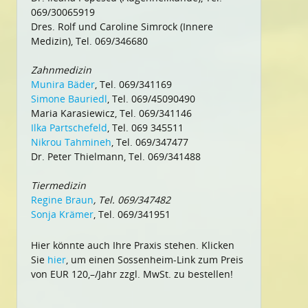
069/30065919
Dres. Rolf und Caroline Simrock (Innere
Medizin), Tel. 069/346680
Zahnmedizin
Munira Bäder
, Tel. 069/341169
Simone Bauriedl
, Tel. 069/45090490
Maria Karasiewicz, Tel. 069/341146
Ilka Partschefeld
, Tel. 069 345511
Nikrou Tahmineh
, Tel. 069/347477
Dr. Peter Thielmann, Tel. 069/341488
Tiermedizin
Regine Braun
, Tel. 069/347482
Sonja Krämer
, Tel. 069/341951
Hier könnte auch Ihre Praxis stehen. Klicken
Sie
hier
, um einen Sossenheim-Link zum Preis
von EUR 120,–/Jahr zzgl. MwSt. zu bestellen!