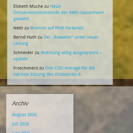
Elsbeth Muche
zu
Neue
Ortsvereinsvorsitzende der AWO-Sossenheim
gewählt
Netti
zu
Brummi auf PKW Parkplatz
Bernd Huth
zu
Der „Riwweler“ unter neuer
Leitung
Schneider
zu
Wohnung völlig ausgebrannt –
update
Froschonero
zu
Drei CDU-Anträge für die
nächste Sitzung des Ortsbeirats 6
Archiv
August 2026
Juli 2026
Juni 2026