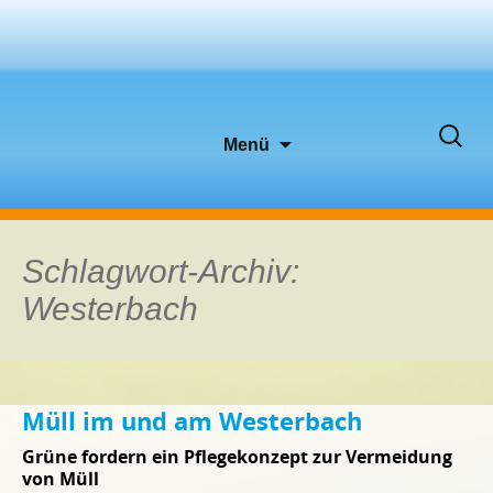
Zum
Suche
Menü
Inhalt
nach:
springen
Schlagwort-Archiv:
Westerbach
Müll im und am Westerbach
Grüne fordern ein Pflegekonzept zur Vermeidung
von Müll