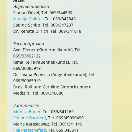
Ärzte:
Allgemeinmedizin
Florian Düvel, Tel. 069/344590
Natalja Galicka
, Tel. 069/342846
Sabine Schlitt, Tel. 069/347237
Dr. Renata Ullrich, Tel. 069/341818
Facharztpraxen
Axel Diener (Kinderheilkunde), Tel.
069/93402122
Rima Keil (Frauenheilkunde), Tel.
069/30065919
Dr. Ileana Popescu (Augenheilkunde), Tel.
069/30065919
Dres. Rolf und Caroline Simrock (Innere
Medizin), Tel. 069/346680
Zahnmedizin
Munira Bäder
, Tel. 069/341169
Simone Bauriedl
, Tel. 069/45090490
Maria Karasiewicz, Tel. 069/341146
Ilka Partschefeld
, Tel. 069 345511