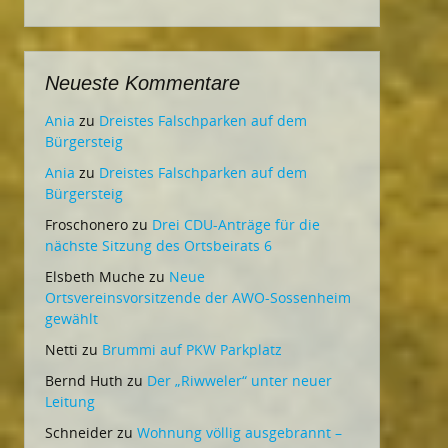
Neueste Kommentare
Ania
zu
Dreistes Falschparken auf dem
Bürgersteig
Ania
zu
Dreistes Falschparken auf dem
Bürgersteig
Froschonero
zu
Drei CDU-Anträge für die
nächste Sitzung des Ortsbeirats 6
Elsbeth Muche
zu
Neue
Ortsvereinsvorsitzende der AWO-Sossenheim
gewählt
Netti
zu
Brummi auf PKW Parkplatz
Bernd Huth
zu
Der „Riwweler“ unter neuer
Leitung
Schneider
zu
Wohnung völlig ausgebrannt –