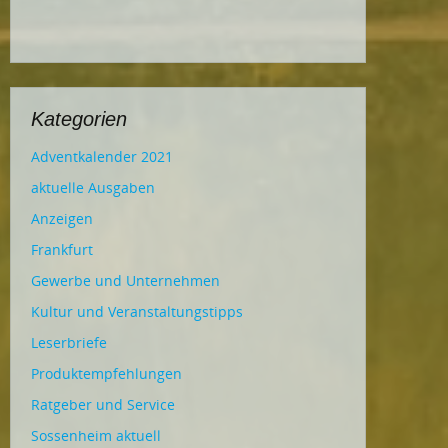
Kategorien
Adventkalender 2021
aktuelle Ausgaben
Anzeigen
Frankfurt
Gewerbe und Unternehmen
Kultur und Veranstaltungstipps
Leserbriefe
Produktempfehlungen
Ratgeber und Service
Sossenheim aktuell