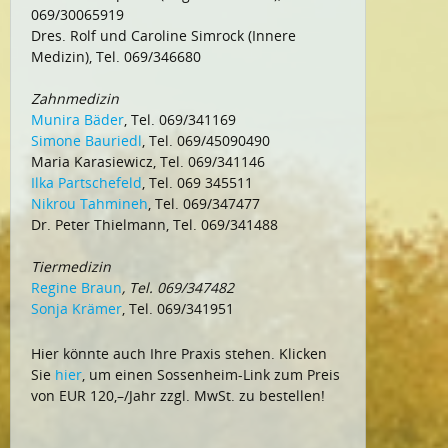
069/30065919
Dres. Rolf und Caroline Simrock (Innere
Medizin), Tel. 069/346680
Zahnmedizin
Munira Bäder
, Tel. 069/341169
Simone Bauriedl
, Tel. 069/45090490
Maria Karasiewicz, Tel. 069/341146
Ilka Partschefeld
, Tel. 069 345511
Nikrou Tahmineh
, Tel. 069/347477
Dr. Peter Thielmann, Tel. 069/341488
Tiermedizin
Regine Braun
, Tel. 069/347482
Sonja Krämer
, Tel. 069/341951
Hier könnte auch Ihre Praxis stehen. Klicken
Sie
hier
, um einen Sossenheim-Link zum Preis
von EUR 120,–/Jahr zzgl. MwSt. zu bestellen!