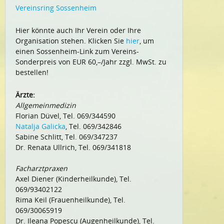
Vereinsring Sossenheim
Hier könnte auch Ihr Verein oder Ihre
Organisation stehen. Klicken Sie
hier
, um
einen Sossenheim-Link zum Vereins-
Sonderpreis von EUR 60,–/Jahr zzgl. MwSt. zu
bestellen!
Ärzte:
Allgemeinmedizin
Florian Düvel, Tel. 069/344590
Natalja Galicka
, Tel. 069/342846
Sabine Schlitt, Tel. 069/347237
Dr. Renata Ullrich, Tel. 069/341818
Facharztpraxen
Axel Diener (Kinderheilkunde), Tel.
069/93402122
Rima Keil (Frauenheilkunde), Tel.
069/30065919
Dr. Ileana Popescu (Augenheilkunde), Tel.