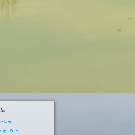
ta
elden
trags-Feed