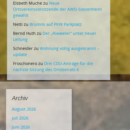
Elsbeth Muche
zu
Neue
Ortsvereinsvorsitzende der AWO-Sossenheim
gewählt
Netti
zu
Brummi auf PKW Parkplatz
Bernd Huth
zu
Der „Riwweler“ unter neuer
Leitung
Schneider
zu
Wohnung völlig ausgebrannt –
update
Froschonero
zu
Drei CDU-Anträge für die
nächste Sitzung des Ortsbeirats 6
Archiv
August 2026
Juli 2026
Juni 2026