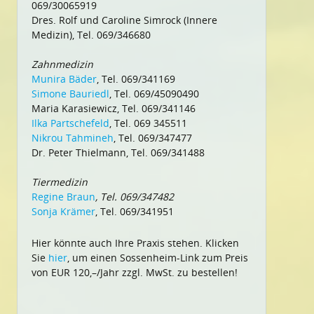
069/30065919
Dres. Rolf und Caroline Simrock (Innere
Medizin), Tel. 069/346680
Zahnmedizin
Munira Bäder
, Tel. 069/341169
Simone Bauriedl
, Tel. 069/45090490
Maria Karasiewicz, Tel. 069/341146
Ilka Partschefeld
, Tel. 069 345511
Nikrou Tahmineh
, Tel. 069/347477
Dr. Peter Thielmann, Tel. 069/341488
Tiermedizin
Regine Braun
, Tel. 069/347482
Sonja Krämer
, Tel. 069/341951
Hier könnte auch Ihre Praxis stehen. Klicken
Sie
hier
, um einen Sossenheim-Link zum Preis
von EUR 120,–/Jahr zzgl. MwSt. zu bestellen!