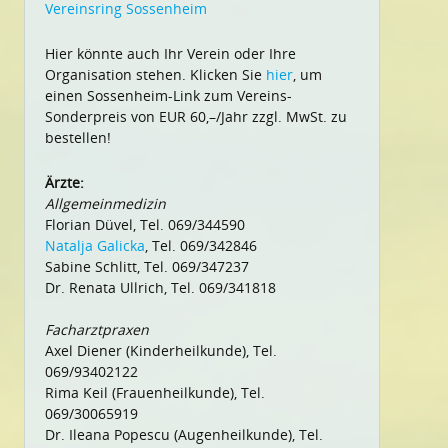
Vereinsring Sossenheim
Hier könnte auch Ihr Verein oder Ihre
Organisation stehen. Klicken Sie
hier
, um
einen Sossenheim-Link zum Vereins-
Sonderpreis von EUR 60,–/Jahr zzgl. MwSt. zu
bestellen!
Ärzte:
Allgemeinmedizin
Florian Düvel, Tel. 069/344590
Natalja Galicka
, Tel. 069/342846
Sabine Schlitt, Tel. 069/347237
Dr. Renata Ullrich, Tel. 069/341818
Facharztpraxen
Axel Diener (Kinderheilkunde), Tel.
069/93402122
Rima Keil (Frauenheilkunde), Tel.
069/30065919
Dr. Ileana Popescu (Augenheilkunde), Tel.