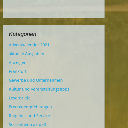
Kategorien
Adventkalender 2021
aktuelle Ausgaben
Anzeigen
Frankfurt
Gewerbe und Unternehmen
Kultur und Veranstaltungstipps
Leserbriefe
Produktempfehlungen
Ratgeber und Service
Sossenheim aktuell