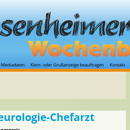
Zum
Mediadaten
Klein- oder Grußanzeige beauftragen
Kontakt
Inhalt
springen
eurologie-Chefarzt