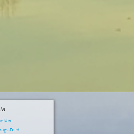
ta
elden
trags-Feed