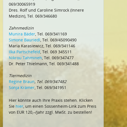
069/30065919
Dres. Rolf und Caroline Simrock (Innere
Medizin), Tel. 069/346680
Zahnmedizin
Munira Bäder
, Tel. 069/341169
Simone Bauriedl
, Tel. 069/45090490
Maria Karasiewicz, Tel. 069/341146
Ilka Partschefeld
, Tel. 069 345511
Nikrou Tahmineh
, Tel. 069/347477
Dr. Peter Thielmann, Tel. 069/341488
Tiermedizin
Regine Braun
, Tel. 069/347482
Sonja Krämer
, Tel. 069/341951
Hier könnte auch Ihre Praxis stehen. Klicken
Sie
hier
, um einen Sossenheim-Link zum Preis
von EUR 120,–/Jahr zzgl. MwSt. zu bestellen!