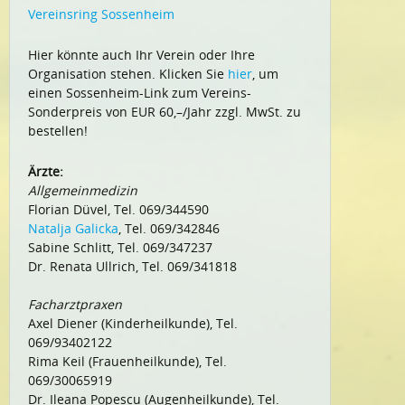
Vereinsring Sossenheim
Hier könnte auch Ihr Verein oder Ihre
Organisation stehen. Klicken Sie
hier
, um
einen Sossenheim-Link zum Vereins-
Sonderpreis von EUR 60,–/Jahr zzgl. MwSt. zu
bestellen!
Ärzte:
Allgemeinmedizin
Florian Düvel, Tel. 069/344590
Natalja Galicka
, Tel. 069/342846
Sabine Schlitt, Tel. 069/347237
Dr. Renata Ullrich, Tel. 069/341818
Facharztpraxen
Axel Diener (Kinderheilkunde), Tel.
069/93402122
Rima Keil (Frauenheilkunde), Tel.
069/30065919
Dr. Ileana Popescu (Augenheilkunde), Tel.