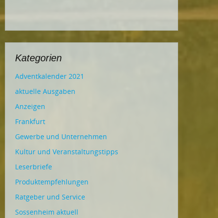
Kategorien
Adventkalender 2021
aktuelle Ausgaben
Anzeigen
Frankfurt
Gewerbe und Unternehmen
Kultur und Veranstaltungstipps
Leserbriefe
Produktempfehlungen
Ratgeber und Service
Sossenheim aktuell