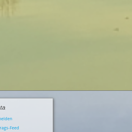
ta
elden
trags-Feed