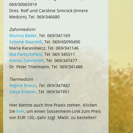
069/30065919
Dres. Rolf und Caroline Simrock (Innere
Medizin), Tel. 069/346680
Zahnmedizin
Munira Bäder
, Tel. 069/341169
Simone Bauriedl
, Tel. 069/45090490
Maria Karasiewicz, Tel. 069/341146
Ilka Partschefeld
, Tel. 069 345511
Nikrou Tahmineh
, Tel. 069/347477
Dr. Peter Thielmann, Tel. 069/341488
Tiermedizin
Regine Braun
, Tel. 069/347482
Sonja Krämer
, Tel. 069/341951
Hier könnte auch Ihre Praxis stehen. Klicken
Sie
hier
, um einen Sossenheim-Link zum Preis
von EUR 120,–/Jahr zzgl. MwSt. zu bestellen!