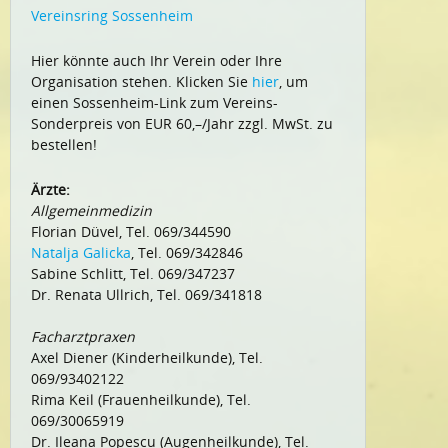
Vereinsring Sossenheim
Hier könnte auch Ihr Verein oder Ihre
Organisation stehen. Klicken Sie
hier
, um
einen Sossenheim-Link zum Vereins-
Sonderpreis von EUR 60,–/Jahr zzgl. MwSt. zu
bestellen!
Ärzte:
Allgemeinmedizin
Florian Düvel, Tel. 069/344590
Natalja Galicka
, Tel. 069/342846
Sabine Schlitt, Tel. 069/347237
Dr. Renata Ullrich, Tel. 069/341818
Facharztpraxen
Axel Diener (Kinderheilkunde), Tel.
069/93402122
Rima Keil (Frauenheilkunde), Tel.
069/30065919
Dr. Ileana Popescu (Augenheilkunde), Tel.