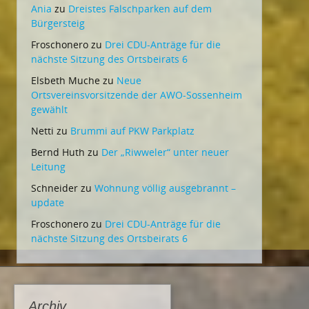
Ania
zu
Dreistes Falschparken auf dem
Bürgersteig
Froschonero
zu
Drei CDU-Anträge für die
nächste Sitzung des Ortsbeirats 6
Elsbeth Muche
zu
Neue
Ortsvereinsvorsitzende der AWO-Sossenheim
gewählt
Netti
zu
Brummi auf PKW Parkplatz
Bernd Huth
zu
Der „Riwweler“ unter neuer
Leitung
Schneider
zu
Wohnung völlig ausgebrannt –
update
Froschonero
zu
Drei CDU-Anträge für die
nächste Sitzung des Ortsbeirats 6
Archiv