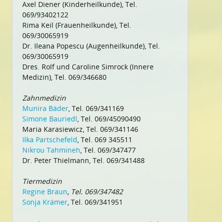
Axel Diener (Kinderheilkunde), Tel.
069/93402122
Rima Keil (Frauenheilkunde), Tel.
069/30065919
Dr. Ileana Popescu (Augenheilkunde), Tel.
069/30065919
Dres. Rolf und Caroline Simrock (Innere
Medizin), Tel. 069/346680
Zahnmedizin
Munira Bäder
, Tel. 069/341169
Simone Bauriedl
, Tel. 069/45090490
Maria Karasiewicz, Tel. 069/341146
Ilka Partschefeld
, Tel. 069 345511
Nikrou Tahmineh
, Tel. 069/347477
Dr. Peter Thielmann, Tel. 069/341488
Tiermedizin
Regine Braun
, Tel. 069/347482
Sonja Krämer
, Tel. 069/341951