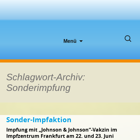
Zum
Suche
Menü
Inhalt
nach:
springen
Schlagwort-Archiv:
Sonderimpfung
Sonder-Impfaktion
Impfung mit „Johnson & Johnson“-Vakzin im
Impfzentrum Frankfurt am 22. und 23. Juni