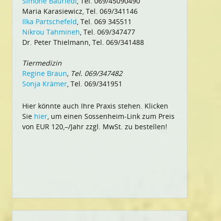
Simone Bauriedl
, Tel. 069/45090490
Maria Karasiewicz, Tel. 069/341146
Ilka Partschefeld
, Tel. 069 345511
Nikrou Tahmineh
, Tel. 069/347477
Dr. Peter Thielmann, Tel. 069/341488
Tiermedizin
Regine Braun
, Tel. 069/347482
Sonja Krämer
, Tel. 069/341951
Hier könnte auch Ihre Praxis stehen. Klicken
Sie
hier
, um einen Sossenheim-Link zum Preis
von EUR 120,–/Jahr zzgl. MwSt. zu bestellen!