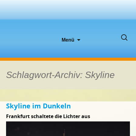
Zum
Suche
Menü
Inhalt
nach:
springen
Schlagwort-Archiv: Skyline
Skyline im Dunkeln
Frankfurt schaltete die Lichter aus