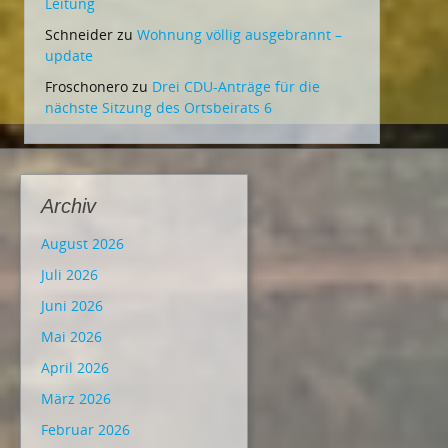
Leitung
Schneider
zu
Wohnung völlig ausgebrannt –
update
Froschonero
zu
Drei CDU-Anträge für die
nächste Sitzung des Ortsbeirats 6
Archiv
August 2026
Juli 2026
Juni 2026
Mai 2026
April 2026
März 2026
Februar 2026