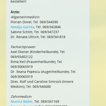
bestellen!
Ärzte:
Allgemeinmedizin
Florian Düvel, Tel. 069/344590
Natalja Galicka
, Tel. 069/342846
Sabine Schlitt, Tel. 069/347237
Dr. Renata Ullrich, Tel. 069/341818
Facharztpraxen
Axel Diener (Kinderheilkunde), Tel.
069/93402122
Rima Keil (Frauenheilkunde), Tel.
069/30065919
Dr. Ileana Popescu (Augenheilkunde), Tel.
069/30065919
Dres. Rolf und Caroline Simrock (Innere
Medizin), Tel. 069/346680
Zahnmedizin
Munira Bäder
, Tel. 069/341169