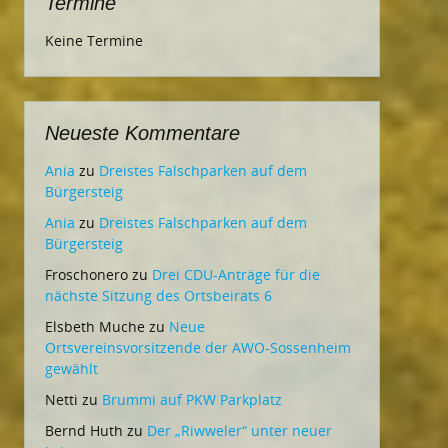
Termine
Keine Termine
Neueste Kommentare
Ania
zu
Dreistes Falschparken auf dem
Bürgersteig
Ania
zu
Dreistes Falschparken auf dem
Bürgersteig
Froschonero
zu
Drei CDU-Anträge für die
nächste Sitzung des Ortsbeirats 6
Elsbeth Muche
zu
Neue
Ortsvereinsvorsitzende der AWO-Sossenheim
gewählt
Netti
zu
Brummi auf PKW Parkplatz
Bernd Huth
zu
Der „Riwweler“ unter neuer