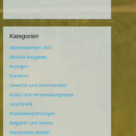
Kategorien
Adventkalender 2021
aktuelle Ausgaben
Anzeigen
Frankfurt
Gewerbe und Unternehmen
Kultur und Veranstaltungstipps
Leserbriefe
Produktempfehlungen
Ratgeber und Service
Sossenheim aktuell