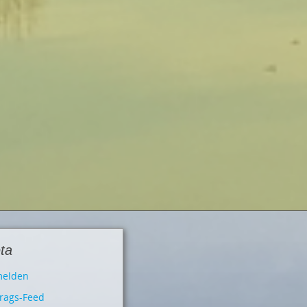
ta
elden
trags-Feed