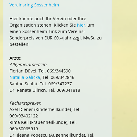
Vereinsring Sossenheim
Hier könnte auch Ihr Verein oder Ihre
Organisation stehen. Klicken Sie
hier
, um
einen Sossenheim-Link zum Vereins-
Sonderpreis von EUR 60,–/Jahr zzgl. MwSt. zu
bestellen!
Ärzte:
Allgemeinmedizin
Florian Düvel, Tel. 069/344590
Natalja Galicka
, Tel. 069/342846
Sabine Schlitt, Tel. 069/347237
Dr. Renata Ullrich, Tel. 069/341818
Facharztpraxen
Axel Diener (Kinderheilkunde), Tel.
069/93402122
Rima Keil (Frauenheilkunde), Tel.
069/30065919
Dr. Ileana Popescu (Augenheilkunde), Tel.