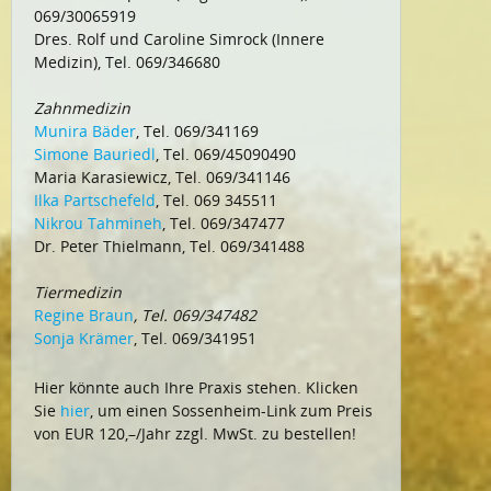
069/30065919
Dres. Rolf und Caroline Simrock (Innere
Medizin), Tel. 069/346680
Zahnmedizin
Munira Bäder
, Tel. 069/341169
Simone Bauriedl
, Tel. 069/45090490
Maria Karasiewicz, Tel. 069/341146
Ilka Partschefeld
, Tel. 069 345511
Nikrou Tahmineh
, Tel. 069/347477
Dr. Peter Thielmann, Tel. 069/341488
Tiermedizin
Regine Braun
, Tel. 069/347482
Sonja Krämer
, Tel. 069/341951
Hier könnte auch Ihre Praxis stehen. Klicken
Sie
hier
, um einen Sossenheim-Link zum Preis
von EUR 120,–/Jahr zzgl. MwSt. zu bestellen!