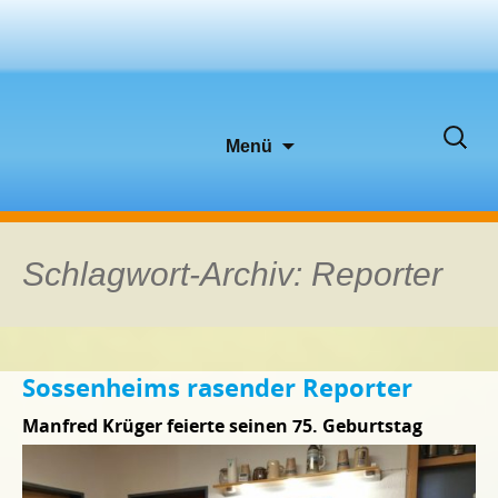
Zum
Suche
Menü
Inhalt
nach:
springen
Schlagwort-Archiv: Reporter
Sossenheims rasender Reporter
Manfred Krüger feierte seinen 75. Geburtstag