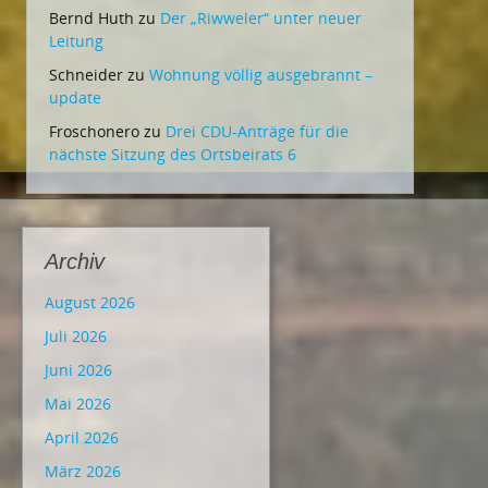
Bernd Huth
zu
Der „Riwweler“ unter neuer
Leitung
Schneider
zu
Wohnung völlig ausgebrannt –
update
Froschonero
zu
Drei CDU-Anträge für die
nächste Sitzung des Ortsbeirats 6
Archiv
August 2026
Juli 2026
Juni 2026
Mai 2026
April 2026
März 2026