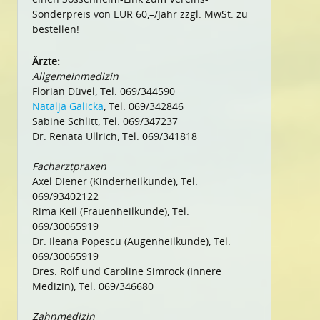
Sonderpreis von EUR 60,–/Jahr zzgl. MwSt. zu
bestellen!
Ärzte:
Allgemeinmedizin
Florian Düvel, Tel. 069/344590
Natalja Galicka
, Tel. 069/342846
Sabine Schlitt, Tel. 069/347237
Dr. Renata Ullrich, Tel. 069/341818
Facharztpraxen
Axel Diener (Kinderheilkunde), Tel.
069/93402122
Rima Keil (Frauenheilkunde), Tel.
069/30065919
Dr. Ileana Popescu (Augenheilkunde), Tel.
069/30065919
Dres. Rolf und Caroline Simrock (Innere
Medizin), Tel. 069/346680
Zahnmedizin