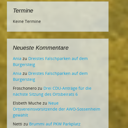
Termine
Keine Termine
Neueste Kommentare
Ania
zu
Dreistes Falschparken auf dem
Bürgersteig
Ania
zu
Dreistes Falschparken auf dem
Bürgersteig
Froschonero
zu
Drei CDU-Anträge für die
nächste Sitzung des Ortsbeirats 6
Elsbeth Muche
zu
Neue
Ortsvereinsvorsitzende der AWO-Sossenheim
gewählt
Netti
zu
Brummi auf PKW Parkplatz