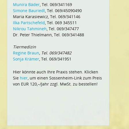
Munira Bäder
, Tel. 069/341169
Simone Bauriedl
, Tel. 069/45090490
Maria Karasiewicz, Tel. 069/341146
Ilka Partschefeld
, Tel. 069 345511
Nikrou Tahmineh
, Tel. 069/347477
Dr. Peter Thielmann, Tel. 069/341488
Tiermedizin
Regine Braun
, Tel. 069/347482
Sonja Krämer
, Tel. 069/341951
Hier könnte auch Ihre Praxis stehen. Klicken
Sie
hier
, um einen Sossenheim-Link zum Preis
von EUR 120,–/Jahr zzgl. MwSt. zu bestellen!