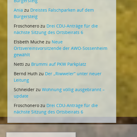
Bürgersteig
Ania
zu
Dreistes Falschparken auf dem
Bürgersteig
Froschonero
zu
Drei CDU-Anträge für die
nächste Sitzung des Ortsbeirats 6
Elsbeth Muche
zu
Neue
Ortsvereinsvorsitzende der AWO-Sossenheim
gewählt
Netti
zu
Brummi auf PKW Parkplatz
Bernd Huth
zu
Der „Riwweler“ unter neuer
Leitung
Schneider
zu
Wohnung völlig ausgebrannt –
update
Froschonero
zu
Drei CDU-Anträge für die
nächste Sitzung des Ortsbeirats 6