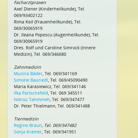
Facharztpraxen
Axel Diener (Kinderheilkunde), Tel.
069/93402122
Rima Keil (Frauenheilkunde), Tel.
069/30065919
Dr. Ileana Popescu (Augenheilkunde), Tel.
069/30065919
Dres. Rolf und Caroline Simrock (Innere
Medizin), Tel. 069/346680
Zahnmedizin
Munira Bäder
, Tel. 069/341169
Simone Bauriedl
, Tel. 069/45090490
Maria Karasiewicz, Tel. 069/341146
Ilka Partschefeld
, Tel. 069 345511
Nikrou Tahmineh
, Tel. 069/347477
Dr. Peter Thielmann, Tel. 069/341488
Tiermedizin
Regine Braun
, Tel. 069/347482
Sonja Krämer
, Tel. 069/341951