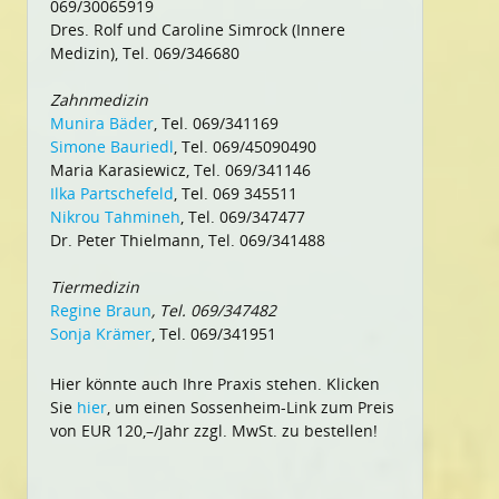
069/30065919
Dres. Rolf und Caroline Simrock (Innere
Medizin), Tel. 069/346680
Zahnmedizin
Munira Bäder
, Tel. 069/341169
Simone Bauriedl
, Tel. 069/45090490
Maria Karasiewicz, Tel. 069/341146
Ilka Partschefeld
, Tel. 069 345511
Nikrou Tahmineh
, Tel. 069/347477
Dr. Peter Thielmann, Tel. 069/341488
Tiermedizin
Regine Braun
, Tel. 069/347482
Sonja Krämer
, Tel. 069/341951
Hier könnte auch Ihre Praxis stehen. Klicken
Sie
hier
, um einen Sossenheim-Link zum Preis
von EUR 120,–/Jahr zzgl. MwSt. zu bestellen!