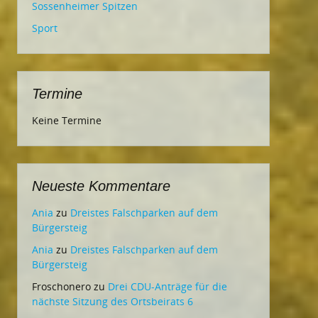
Sossenheimer Spitzen
Sport
Termine
Keine Termine
Neueste Kommentare
Ania
zu
Dreistes Falschparken auf dem
Bürgersteig
Ania
zu
Dreistes Falschparken auf dem
Bürgersteig
Froschonero
zu
Drei CDU-Anträge für die
nächste Sitzung des Ortsbeirats 6