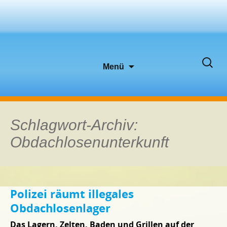
Zum
Suche
Menü
Inhalt
nach:
springen
Schlagwort-Archiv:
Obdachlosenunterkunft
Polizei räumt illegales
Obdachlosenlager
Das Lagern, Zelten, Baden und Grillen auf der