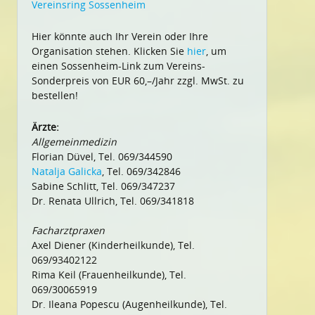
Vereinsring Sossenheim
Hier könnte auch Ihr Verein oder Ihre
Organisation stehen. Klicken Sie
hier
, um
einen Sossenheim-Link zum Vereins-
Sonderpreis von EUR 60,–/Jahr zzgl. MwSt. zu
bestellen!
Ärzte:
Allgemeinmedizin
Florian Düvel, Tel. 069/344590
Natalja Galicka
, Tel. 069/342846
Sabine Schlitt, Tel. 069/347237
Dr. Renata Ullrich, Tel. 069/341818
Facharztpraxen
Axel Diener (Kinderheilkunde), Tel.
069/93402122
Rima Keil (Frauenheilkunde), Tel.
069/30065919
Dr. Ileana Popescu (Augenheilkunde), Tel.