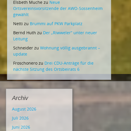
Elsbeth Muche
zu
Neue
Ortsvereinsvorsitzende der AWO-Sossenheim
gewählt
Netti
zu
Brummi auf PKW Parkplatz
Bernd Huth
zu
Der „Riwweler“ unter neuer
Leitung
Schneider
zu
Wohnung völlig ausgebrannt –
update
Froschonero
zu
Drei CDU-Anträge für die
nächste Sitzung des Ortsbeirats 6
Archiv
August 2026
Juli 2026
Juni 2026