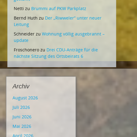
Netti
zu
Brummi auf PKW Parkplatz
Bernd Huth
zu
Der „Riwweler“ unter neuer
Leitung
Schneider
zu
Wohnung völlig ausgebrannt –
update
Froschonero
zu
Drei CDU-Anträge für die
nächste Sitzung des Ortsbeirats 6
Archiv
August 2026
Juli 2026
Juni 2026
Mai 2026
April 2026