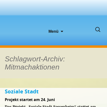
Zum
Suche
Menü
Inhalt
nach:
springen
Schlagwort-Archiv:
Mitmachaktionen
Soziale Stadt
Projekt startet am 24. Juni
Das Projekt „Soziale Stadt Sossenheim“ startet am