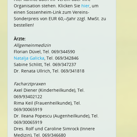
Organisation stehen. Klicken Sie
hier
, um
einen Sossenheim-Link zum Vereins-
Sonderpreis von EUR 60,–/Jahr zzgl. MwSt. zu
bestellen!
Ärzte:
Allgemeinmedizin
Florian Düvel, Tel. 069/344590
Natalja Galicka
, Tel. 069/342846
Sabine Schlitt, Tel. 069/347237
Dr. Renata Ullrich, Tel. 069/341818
Facharztpraxen
Axel Diener (Kinderheilkunde), Tel.
069/93402122
Rima Keil (Frauenheilkunde), Tel.
069/30065919
Dr. Ileana Popescu (Augenheilkunde), Tel.
069/30065919
Dres. Rolf und Caroline Simrock (Innere
Medizin), Tel. 069/346680