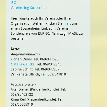
ISG
Vereinsring Sossenheim
Hier könnte auch Ihr Verein oder Ihre
Organisation stehen. Klicken Sie
hier
, um
einen Sossenheim-Link zum Vereins-
Sonderpreis von EUR 60,–/Jahr zzgl. MwSt. zu
bestellen!
Ärzte:
Allgemeinmedizin
Florian Düvel, Tel. 069/344590
Natalja Galicka
, Tel. 069/342846
Sabine Schlitt, Tel. 069/347237
Dr. Renata Ullrich, Tel. 069/341818
Facharztpraxen
Axel Diener (Kinderheilkunde), Tel.
069/93402122
Rima Keil (Frauenheilkunde), Tel.
069/30065919