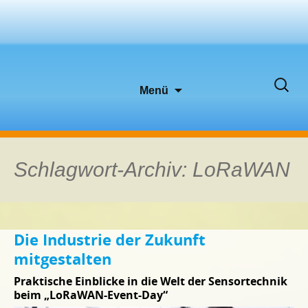
Zum
Suche
Menü
Inhalt
nach:
springen
Schlagwort-Archiv: LoRaWAN
Die Industrie der Zukunft
mitgestalten
Praktische Einblicke in die Welt der Sensortechnik
beim „LoRaWAN-Event-Day“