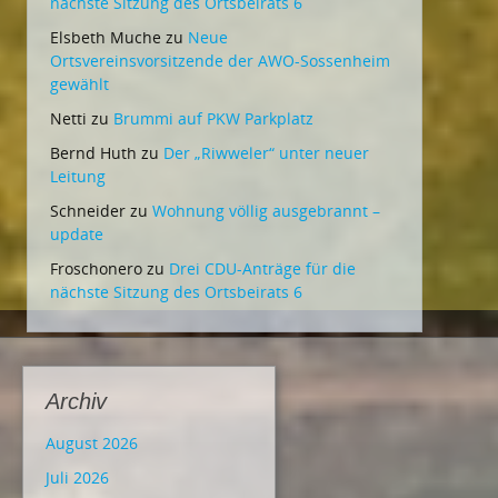
nächste Sitzung des Ortsbeirats 6
Elsbeth Muche
zu
Neue
Ortsvereinsvorsitzende der AWO-Sossenheim
gewählt
Netti
zu
Brummi auf PKW Parkplatz
Bernd Huth
zu
Der „Riwweler“ unter neuer
Leitung
Schneider
zu
Wohnung völlig ausgebrannt –
update
Froschonero
zu
Drei CDU-Anträge für die
nächste Sitzung des Ortsbeirats 6
Archiv
August 2026
Juli 2026