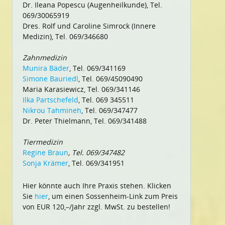
Dr. Ileana Popescu (Augenheilkunde), Tel.
069/30065919
Dres. Rolf und Caroline Simrock (Innere
Medizin), Tel. 069/346680
Zahnmedizin
Munira Bäder
, Tel. 069/341169
Simone Bauriedl
, Tel. 069/45090490
Maria Karasiewicz, Tel. 069/341146
Ilka Partschefeld
, Tel. 069 345511
Nikrou Tahmineh
, Tel. 069/347477
Dr. Peter Thielmann, Tel. 069/341488
Tiermedizin
Regine Braun
, Tel. 069/347482
Sonja Krämer
, Tel. 069/341951
Hier könnte auch Ihre Praxis stehen. Klicken
Sie
hier
, um einen Sossenheim-Link zum Preis
von EUR 120,–/Jahr zzgl. MwSt. zu bestellen!