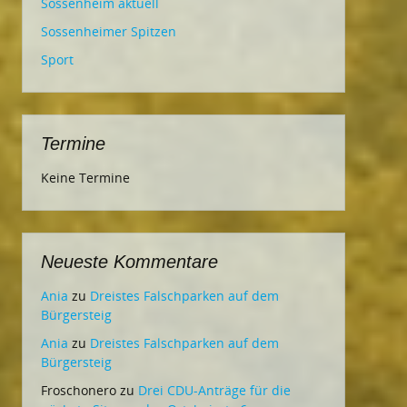
Sossenheim aktuell
Sossenheimer Spitzen
Sport
Termine
Keine Termine
Neueste Kommentare
Ania
zu
Dreistes Falschparken auf dem
Bürgersteig
Ania
zu
Dreistes Falschparken auf dem
Bürgersteig
Froschonero
zu
Drei CDU-Anträge für die