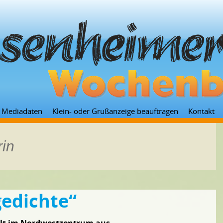
Zum
Mediadaten
Klein- oder Grußanzeige beauftragen
Kontakt
Inhalt
springen
rin
gedichte“