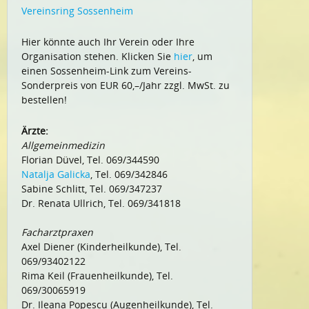
Vereinsring Sossenheim
Hier könnte auch Ihr Verein oder Ihre
Organisation stehen. Klicken Sie
hier
, um
einen Sossenheim-Link zum Vereins-
Sonderpreis von EUR 60,–/Jahr zzgl. MwSt. zu
bestellen!
Ärzte:
Allgemeinmedizin
Florian Düvel, Tel. 069/344590
Natalja Galicka
, Tel. 069/342846
Sabine Schlitt, Tel. 069/347237
Dr. Renata Ullrich, Tel. 069/341818
Facharztpraxen
Axel Diener (Kinderheilkunde), Tel.
069/93402122
Rima Keil (Frauenheilkunde), Tel.
069/30065919
Dr. Ileana Popescu (Augenheilkunde), Tel.