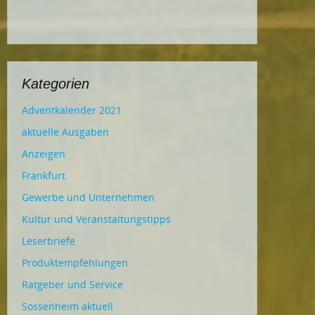
Kategorien
Adventkalender 2021
aktuelle Ausgaben
Anzeigen
Frankfurt
Gewerbe und Unternehmen
Kultur und Veranstaltungstipps
Leserbriefe
Produktempfehlungen
Ratgeber und Service
Sossenheim aktuell