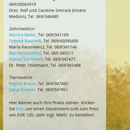
069/30065919
Dres. Rolf und Caroline Simrock (Innere
Medizin), Tel. 069/346680
Zahnmedizin
Munira Bäder
, Tel. 069/341169
Simone Bauriedl
, Tel. 069/45090490
Maria Karasiewicz, Tel. 069/341146
Ilka Partschefeld
, Tel. 069 345511
Nikrou Tahmineh
, Tel. 069/347477
Dr. Peter Thielmann, Tel. 069/341488
Tiermedizin
Regine Braun
, Tel. 069/347482
Sonja Krämer
, Tel. 069/341951
Hier könnte auch Ihre Praxis stehen. Klicken
Sie
hier
, um einen Sossenheim-Link zum Preis
von EUR 120,–/Jahr zzgl. MwSt. zu bestellen!