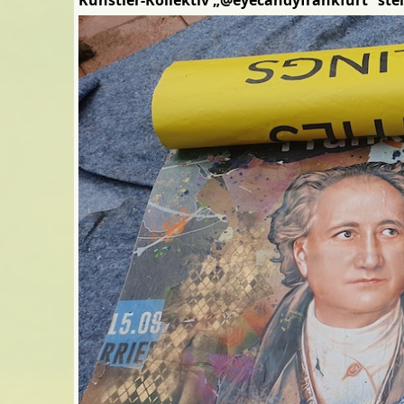
Künstler-Kollektiv „@eyecandyfrankfurt“ st