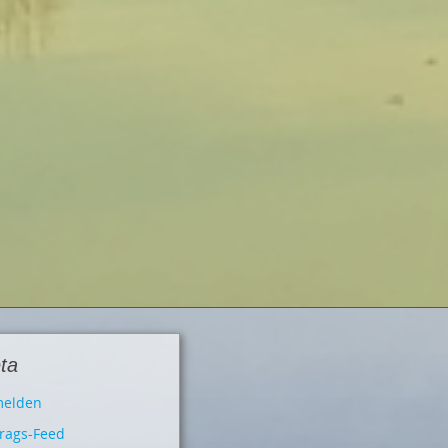
ta
elden
trags-Feed