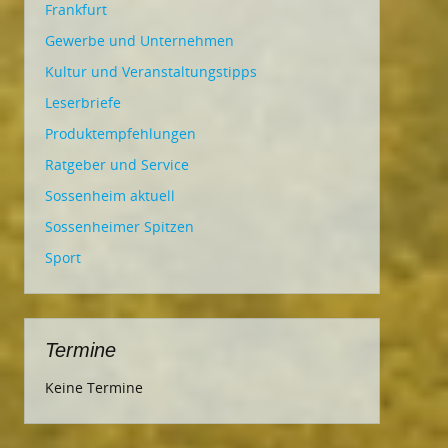
Frankfurt
Gewerbe und Unternehmen
Kultur und Veranstaltungstipps
Leserbriefe
Produktempfehlungen
Ratgeber und Service
Sossenheim aktuell
Sossenheimer Spitzen
Sport
Termine
Keine Termine