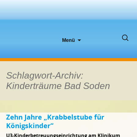
Zum
Suche
Menü
Inhalt
nach:
springen
Schlagwort-Archiv:
Kinderträume Bad Soden
Zehn Jahre „Krabbelstube für
Königskinder“
U3-Kinderbetreuungseinrichtung am Klinikum