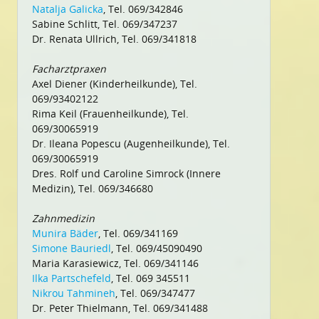
Natalja Galicka
, Tel. 069/342846
Sabine Schlitt, Tel. 069/347237
Dr. Renata Ullrich, Tel. 069/341818
Facharztpraxen
Axel Diener (Kinderheilkunde), Tel.
069/93402122
Rima Keil (Frauenheilkunde), Tel.
069/30065919
Dr. Ileana Popescu (Augenheilkunde), Tel.
069/30065919
Dres. Rolf und Caroline Simrock (Innere
Medizin), Tel. 069/346680
Zahnmedizin
Munira Bäder
, Tel. 069/341169
Simone Bauriedl
, Tel. 069/45090490
Maria Karasiewicz, Tel. 069/341146
Ilka Partschefeld
, Tel. 069 345511
Nikrou Tahmineh
, Tel. 069/347477
Dr. Peter Thielmann, Tel. 069/341488