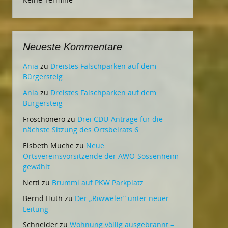
Neueste Kommentare
Ania
zu
Dreistes Falschparken auf dem
Bürgersteig
Ania
zu
Dreistes Falschparken auf dem
Bürgersteig
Froschonero
zu
Drei CDU-Anträge für die
nächste Sitzung des Ortsbeirats 6
Elsbeth Muche
zu
Neue
Ortsvereinsvorsitzende der AWO-Sossenheim
gewählt
Netti
zu
Brummi auf PKW Parkplatz
Bernd Huth
zu
Der „Riwweler“ unter neuer
Leitung
Schneider
zu
Wohnung völlig ausgebrannt –