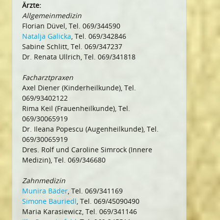
Ärzte:
Allgemeinmedizin
Florian Düvel, Tel. 069/344590
Natalja Galicka
, Tel. 069/342846
Sabine Schlitt, Tel. 069/347237
Dr. Renata Ullrich, Tel. 069/341818
Facharztpraxen
Axel Diener (Kinderheilkunde), Tel.
069/93402122
Rima Keil (Frauenheilkunde), Tel.
069/30065919
Dr. Ileana Popescu (Augenheilkunde), Tel.
069/30065919
Dres. Rolf und Caroline Simrock (Innere
Medizin), Tel. 069/346680
Zahnmedizin
Munira Bäder
, Tel. 069/341169
Simone Bauriedl
, Tel. 069/45090490
Maria Karasiewicz, Tel. 069/341146