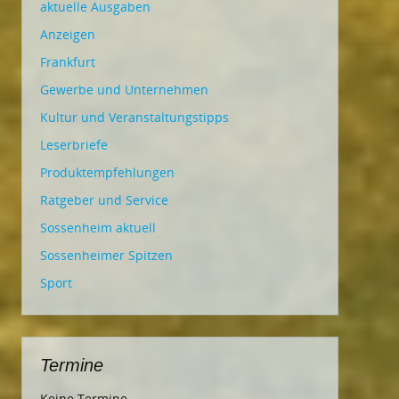
aktuelle Ausgaben
Anzeigen
Frankfurt
Gewerbe und Unternehmen
Kultur und Veranstaltungstipps
Leserbriefe
Produktempfehlungen
Ratgeber und Service
Sossenheim aktuell
Sossenheimer Spitzen
Sport
Termine
Keine Termine