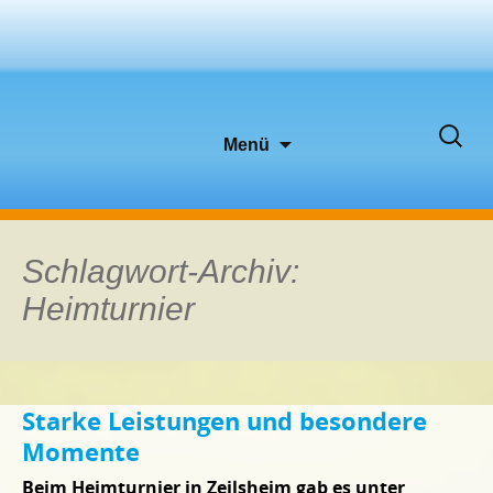
Zum
Suche
Menü
Inhalt
nach:
springen
Schlagwort-Archiv:
Heimturnier
Starke Leistungen und besondere
Momente
Beim Heimturnier in Zeilsheim gab es unter