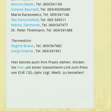
Munira Bäder
, Tel. 069/341169
Simone Bauriedl
, Tel. 069/45090490
Maria Karasiewicz, Tel. 069/341146
Ilka Partschefeld
, Tel. 069 345511
Nikrou Tahmineh
, Tel. 069/347477
Dr. Peter Thielmann, Tel. 069/341488
Tiermedizin
Regine Braun
, Tel. 069/347482
Sonja Krämer
, Tel. 069/341951
Hier könnte auch Ihre Praxis stehen. Klicken
Sie
hier
, um einen Sossenheim-Link zum Preis
von EUR 120,–/Jahr zzgl. MwSt. zu bestellen!