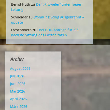
Bernd Huth
zu
Der „Riwweler“ unter neuer
Leitung
Schneider
zu
Wohnung völlig ausgebrannt –
update
Froschonero
zu
Drei CDU-Anträge für die
nächste Sitzung des Ortsbeirats 6
Archiv
August 2026
Juli 2026
Juni 2026
Mai 2026
April 2026
März 2026