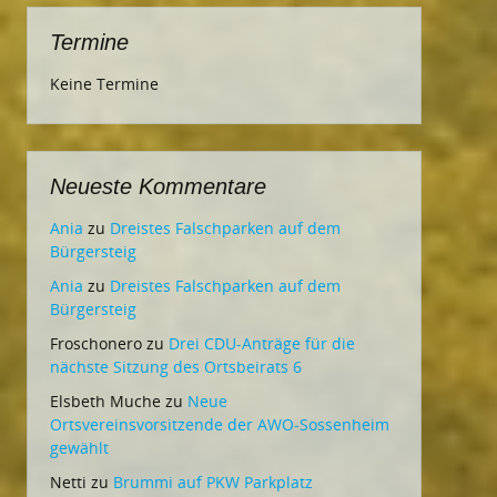
Termine
Keine Termine
Neueste Kommentare
Ania
zu
Dreistes Falschparken auf dem
Bürgersteig
Ania
zu
Dreistes Falschparken auf dem
Bürgersteig
Froschonero
zu
Drei CDU-Anträge für die
nächste Sitzung des Ortsbeirats 6
Elsbeth Muche
zu
Neue
Ortsvereinsvorsitzende der AWO-Sossenheim
gewählt
Netti
zu
Brummi auf PKW Parkplatz