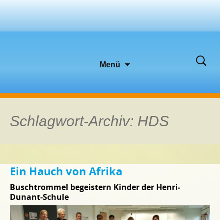
Zum
Suche
Menü
Inhalt
nach:
springen
Schlagwort-Archiv: HDS
Ein Hauch von Afrika
Buschtrommel begeistern Kinder der Henri-
Dunant-Schule