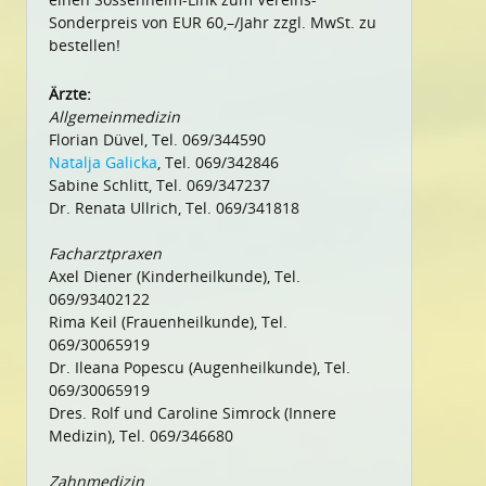
Sonderpreis von EUR 60,–/Jahr zzgl. MwSt. zu
bestellen!
Ärzte:
Allgemeinmedizin
Florian Düvel, Tel. 069/344590
Natalja Galicka
, Tel. 069/342846
Sabine Schlitt, Tel. 069/347237
Dr. Renata Ullrich, Tel. 069/341818
Facharztpraxen
Axel Diener (Kinderheilkunde), Tel.
069/93402122
Rima Keil (Frauenheilkunde), Tel.
069/30065919
Dr. Ileana Popescu (Augenheilkunde), Tel.
069/30065919
Dres. Rolf und Caroline Simrock (Innere
Medizin), Tel. 069/346680
Zahnmedizin