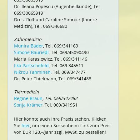
Dr. Ileana Popescu (Augenheilkunde), Tel.
069/30065919
Dres. Rolf und Caroline Simrock (Innere
Medizin), Tel. 069/346680
Zahnmedizin
Munira Bäder
, Tel. 069/341169
Simone Bauriedl
, Tel. 069/45090490
Maria Karasiewicz, Tel. 069/341146
Ilka Partschefeld
, Tel. 069 345511
Nikrou Tahmineh
, Tel. 069/347477
Dr. Peter Thielmann, Tel. 069/341488
Tiermedizin
Regine Braun
, Tel. 069/347482
Sonja Krämer
, Tel. 069/341951
Hier könnte auch Ihre Praxis stehen. Klicken
Sie
hier
, um einen Sossenheim-Link zum Preis
von EUR 120,–/Jahr zzgl. MwSt. zu bestellen!