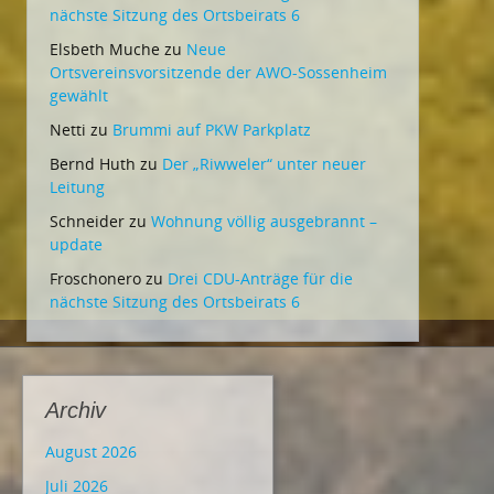
nächste Sitzung des Ortsbeirats 6
Elsbeth Muche
zu
Neue
Ortsvereinsvorsitzende der AWO-Sossenheim
gewählt
Netti
zu
Brummi auf PKW Parkplatz
Bernd Huth
zu
Der „Riwweler“ unter neuer
Leitung
Schneider
zu
Wohnung völlig ausgebrannt –
update
Froschonero
zu
Drei CDU-Anträge für die
nächste Sitzung des Ortsbeirats 6
Archiv
August 2026
Juli 2026