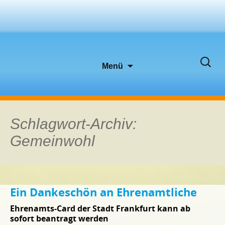
Zum
Suche
Menü
Inhalt
nach:
springen
Schlagwort-Archiv:
Gemeinwohl
Ein Dankeschön an Ehrenamtliche
Ehrenamts-Card der Stadt Frankfurt kann ab
sofort beantragt werden