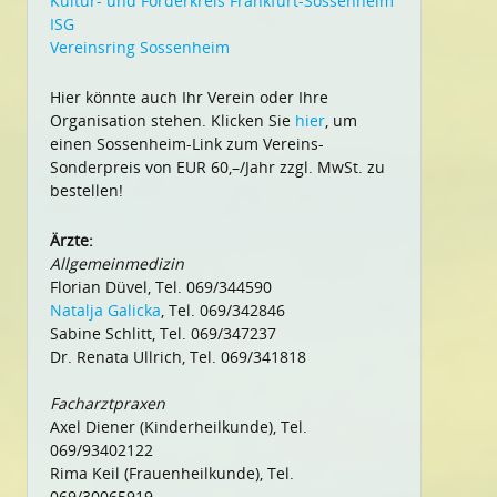
Kultur- und Förderkreis Frankfurt-Sossenheim
ISG
Vereinsring Sossenheim
Hier könnte auch Ihr Verein oder Ihre
Organisation stehen. Klicken Sie
hier
, um
einen Sossenheim-Link zum Vereins-
Sonderpreis von EUR 60,–/Jahr zzgl. MwSt. zu
bestellen!
Ärzte:
Allgemeinmedizin
Florian Düvel, Tel. 069/344590
Natalja Galicka
, Tel. 069/342846
Sabine Schlitt, Tel. 069/347237
Dr. Renata Ullrich, Tel. 069/341818
Facharztpraxen
Axel Diener (Kinderheilkunde), Tel.
069/93402122
Rima Keil (Frauenheilkunde), Tel.
069/30065919