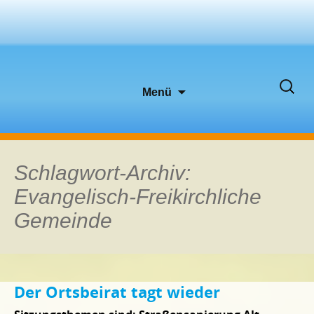
Zum
Suche
Menü
Inhalt
nach:
springen
Schlagwort-Archiv:
Evangelisch-Freikirchliche
Gemeinde
Der Ortsbeirat tagt wieder