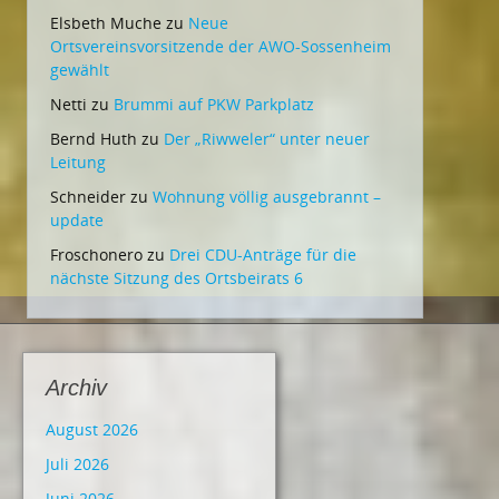
Elsbeth Muche
zu
Neue
Ortsvereinsvorsitzende der AWO-Sossenheim
gewählt
Netti
zu
Brummi auf PKW Parkplatz
Bernd Huth
zu
Der „Riwweler“ unter neuer
Leitung
Schneider
zu
Wohnung völlig ausgebrannt –
update
Froschonero
zu
Drei CDU-Anträge für die
nächste Sitzung des Ortsbeirats 6
Archiv
August 2026
Juli 2026
Juni 2026