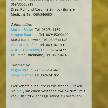
069/30065919
Dres. Rolf und Caroline Simrock (Innere
Medizin), Tel. 069/346680
Zahnmedizin
Munira Bäder
, Tel. 069/341169
Simone Bauriedl
, Tel. 069/45090490
Maria Karasiewicz, Tel. 069/341146
Ilka Partschefeld
, Tel. 069 345511
Nikrou Tahmineh
, Tel. 069/347477
Dr. Peter Thielmann, Tel. 069/341488
Tiermedizin
Regine Braun
, Tel. 069/347482
Sonja Krämer
, Tel. 069/341951
Hier könnte auch Ihre Praxis stehen. Klicken
Sie
hier
, um einen Sossenheim-Link zum Preis
von EUR 120,–/Jahr zzgl. MwSt. zu bestellen!