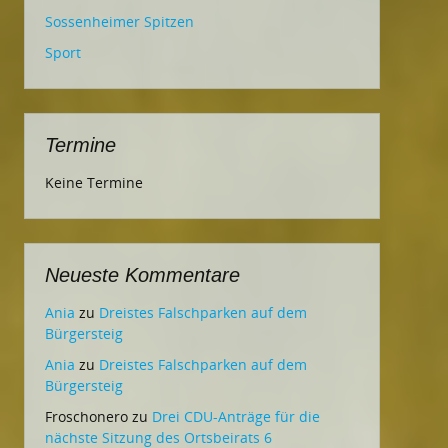
Sossenheimer Spitzen
Sport
Termine
Keine Termine
Neueste Kommentare
Ania
zu
Dreistes Falschparken auf dem
Bürgersteig
Ania
zu
Dreistes Falschparken auf dem
Bürgersteig
Froschonero
zu
Drei CDU-Anträge für die
nächste Sitzung des Ortsbeirats 6