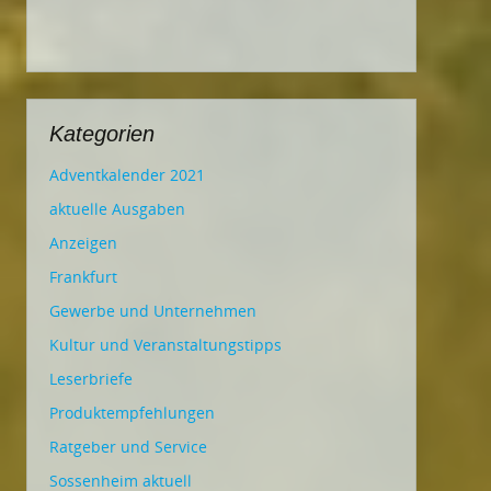
Kategorien
Adventkalender 2021
aktuelle Ausgaben
Anzeigen
Frankfurt
Gewerbe und Unternehmen
Kultur und Veranstaltungstipps
Leserbriefe
Produktempfehlungen
Ratgeber und Service
Sossenheim aktuell