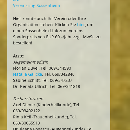
Vereinsring Sossenheim
Hier könnte auch Ihr Verein oder Ihre
Organisation stehen. Klicken Sie
hier
, um
einen Sossenheim-Link zum Vereins-
Sonderpreis von EUR 60,–/Jahr zzgl. MwSt. zu
bestellen!
Ärzte:
Allgemeinmedizin
Florian Düvel, Tel. 069/344590
Natalja Galicka
, Tel. 069/342846
Sabine Schlitt, Tel. 069/347237
Dr. Renata Ullrich, Tel. 069/341818
Facharztpraxen
Axel Diener (Kinderheilkunde), Tel.
069/93402122
Rima Keil (Frauenheilkunde), Tel.
069/30065919
Dr. Ileana Popescu (Augenheilkunde), Tel.