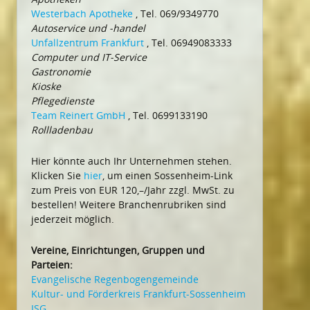
Westerbach Apotheke
, Tel. 069/9349770
Autoservice und -handel
Unfallzentrum Frankfurt
, Tel. 06949083333
Computer und IT-Service
Gastronomie
Kioske
Pflegedienste
Team Reinert GmbH
, Tel. 0699133190
Rollladenbau
Hier könnte auch Ihr Unternehmen stehen.
Klicken Sie
hier
, um einen Sossenheim-Link
zum Preis von EUR 120,–/Jahr zzgl. MwSt. zu
bestellen! Weitere Branchenrubriken sind
jederzeit möglich.
Vereine, Einrichtungen, Gruppen und
Parteien:
Evangelische Regenbogengemeinde
Kultur- und Förderkreis Frankfurt-Sossenheim
ISG