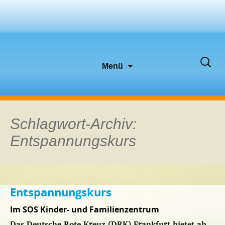
Zum
Suche
Menü
Inhalt
nach:
springen
Schlagwort-Archiv:
Entspannungskurs
Entspannungskurs
Im SOS Kinder- und Familienzentrum
Das Deutsche Rote Kreuz (DRK) Frankfurt bietet ab