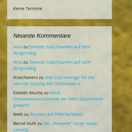
Keine Termine
Neueste Kommentare
Ania
zu
Dreistes Falschparken auf dem
Bürgersteig
Ania
zu
Dreistes Falschparken auf dem
Bürgersteig
Froschonero
zu
Drei CDU-Anträge für die
nächste Sitzung des Ortsbeirats 6
Elsbeth Muche
zu
Neue
Ortsvereinsvorsitzende der AWO-Sossenheim
gewählt
Netti
zu
Brummi auf PKW Parkplatz
Bernd Huth
zu
Der „Riwweler“ unter neuer
Leitung