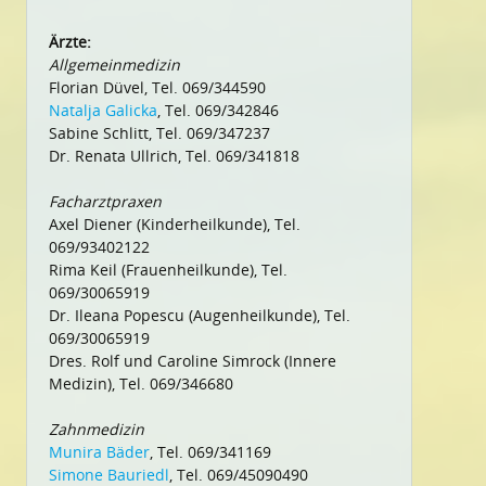
Ärzte:
Allgemeinmedizin
Florian Düvel, Tel. 069/344590
Natalja Galicka
, Tel. 069/342846
Sabine Schlitt, Tel. 069/347237
Dr. Renata Ullrich, Tel. 069/341818
Facharztpraxen
Axel Diener (Kinderheilkunde), Tel.
069/93402122
Rima Keil (Frauenheilkunde), Tel.
069/30065919
Dr. Ileana Popescu (Augenheilkunde), Tel.
069/30065919
Dres. Rolf und Caroline Simrock (Innere
Medizin), Tel. 069/346680
Zahnmedizin
Munira Bäder
, Tel. 069/341169
Simone Bauriedl
, Tel. 069/45090490