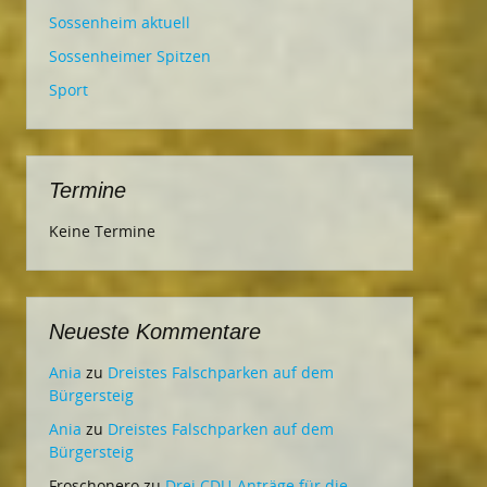
Sossenheim aktuell
Sossenheimer Spitzen
Sport
Termine
Keine Termine
Neueste Kommentare
Ania
zu
Dreistes Falschparken auf dem
Bürgersteig
Ania
zu
Dreistes Falschparken auf dem
Bürgersteig
Froschonero
zu
Drei CDU-Anträge für die