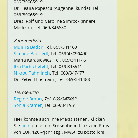
069/30065919
Dr. Ileana Popescu (Augenheilkunde), Tel.
069/30065919
Dres. Rolf und Caroline Simrock (Innere
Medizin), Tel. 069/346680
Zahnmedizin
Munira Bäder
, Tel. 069/341169
Simone Bauriedl
, Tel. 069/45090490
Maria Karasiewicz, Tel. 069/341146
Ilka Partschefeld
, Tel. 069 345511
Nikrou Tahmineh
, Tel. 069/347477
Dr. Peter Thielmann, Tel. 069/341488
Tiermedizin
Regine Braun
, Tel. 069/347482
Sonja Krämer
, Tel. 069/341951
Hier könnte auch Ihre Praxis stehen. Klicken
Sie
hier
, um einen Sossenheim-Link zum Preis
von EUR 120,–/Jahr zzgl. MwSt. zu bestellen!