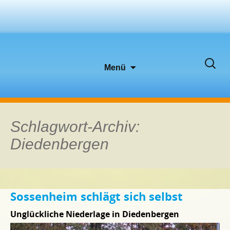
Zum
Suche
Menü
Inhalt
nach:
springen
Schlagwort-Archiv:
Diedenbergen
Sossenheim schlägt sich selbst
Unglückliche Niederlage in Diedenbergen