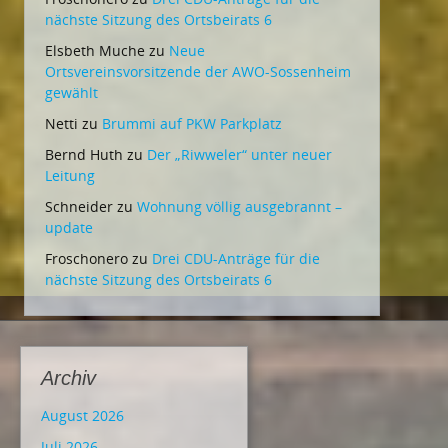
nächste Sitzung des Ortsbeirats 6
Elsbeth Muche
zu
Neue
Ortsvereinsvorsitzende der AWO-Sossenheim
gewählt
Netti
zu
Brummi auf PKW Parkplatz
Bernd Huth
zu
Der „Riwweler“ unter neuer
Leitung
Schneider
zu
Wohnung völlig ausgebrannt –
update
Froschonero
zu
Drei CDU-Anträge für die
nächste Sitzung des Ortsbeirats 6
Archiv
August 2026
Juli 2026