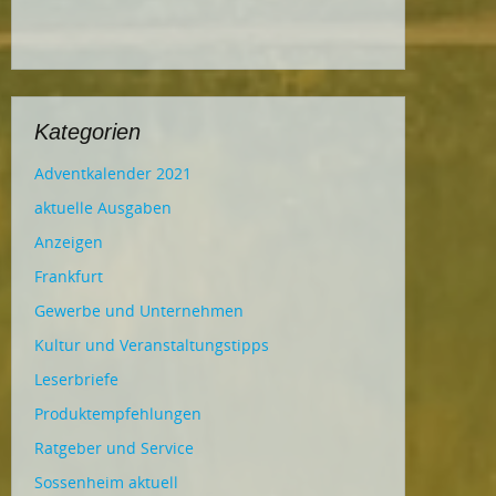
Kategorien
Adventkalender 2021
aktuelle Ausgaben
Anzeigen
Frankfurt
Gewerbe und Unternehmen
Kultur und Veranstaltungstipps
Leserbriefe
Produktempfehlungen
Ratgeber und Service
Sossenheim aktuell