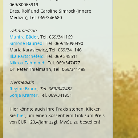
069/30065919
Dres. Rolf und Caroline Simrock (Innere
Medizin), Tel. 069/346680
Zahnmedizin
Munira Bäder
, Tel. 069/341169
Simone Bauriedl
, Tel. 069/45090490
Maria Karasiewicz, Tel. 069/341146
Ilka Partschefeld
, Tel. 069 345511
Nikrou Tahmineh
, Tel. 069/347477
Dr. Peter Thielmann, Tel. 069/341488
Tiermedizin
Regine Braun
, Tel. 069/347482
Sonja Krämer
, Tel. 069/341951
Hier könnte auch Ihre Praxis stehen. Klicken
Sie
hier
, um einen Sossenheim-Link zum Preis
von EUR 120,–/Jahr zzgl. MwSt. zu bestellen!