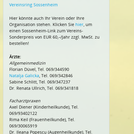
Vereinsring Sossenheim
Hier könnte auch Ihr Verein oder Ihre
Organisation stehen. Klicken Sie
hier
, um
einen Sossenheim-Link zum Vereins-
Sonderpreis von EUR 60,–/Jahr zzgl. MwSt. zu
bestellen!
Ärzte:
Allgemeinmedizin
Florian Düvel, Tel. 069/344590
Natalja Galicka
, Tel. 069/342846
Sabine Schlitt, Tel. 069/347237
Dr. Renata Ullrich, Tel. 069/341818
Facharztpraxen
Axel Diener (Kinderheilkunde), Tel.
069/93402122
Rima Keil (Frauenheilkunde), Tel.
069/30065919
Dr. Ileana Popescu (Augenheilkunde), Tel.