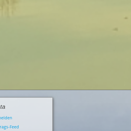
ta
elden
trags-Feed