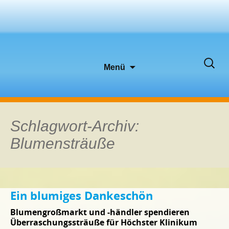
Zum
Suche
Menü
Inhalt
nach:
springen
Schlagwort-Archiv:
Blumensträuße
Ein blumiges Dankeschön
Blumengroßmarkt und -händler spendieren
Überraschungssträuße für Höchster Klinikum