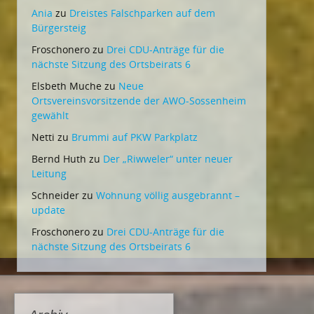
Ania
zu
Dreistes Falschparken auf dem
Bürgersteig
Froschonero
zu
Drei CDU-Anträge für die
nächste Sitzung des Ortsbeirats 6
Elsbeth Muche
zu
Neue
Ortsvereinsvorsitzende der AWO-Sossenheim
gewählt
Netti
zu
Brummi auf PKW Parkplatz
Bernd Huth
zu
Der „Riwweler“ unter neuer
Leitung
Schneider
zu
Wohnung völlig ausgebrannt –
update
Froschonero
zu
Drei CDU-Anträge für die
nächste Sitzung des Ortsbeirats 6