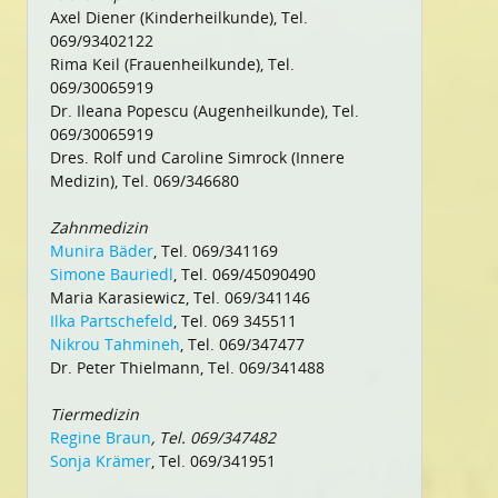
Axel Diener (Kinderheilkunde), Tel.
069/93402122
Rima Keil (Frauenheilkunde), Tel.
069/30065919
Dr. Ileana Popescu (Augenheilkunde), Tel.
069/30065919
Dres. Rolf und Caroline Simrock (Innere
Medizin), Tel. 069/346680
Zahnmedizin
Munira Bäder
, Tel. 069/341169
Simone Bauriedl
, Tel. 069/45090490
Maria Karasiewicz, Tel. 069/341146
Ilka Partschefeld
, Tel. 069 345511
Nikrou Tahmineh
, Tel. 069/347477
Dr. Peter Thielmann, Tel. 069/341488
Tiermedizin
Regine Braun
, Tel. 069/347482
Sonja Krämer
, Tel. 069/341951