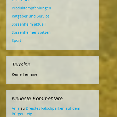
Produktempfehlungen
Ratgeber und Service
Sossenheim aktuell
Sossenheimer Spitzen
Sport
Termine
Keine Termine
Neueste Kommentare
Ania
zu
Dreistes Falschparken auf dem
Bürgersteig