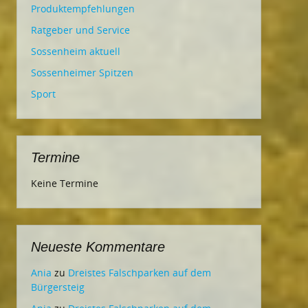
Produktempfehlungen
Ratgeber und Service
Sossenheim aktuell
Sossenheimer Spitzen
Sport
Termine
Keine Termine
Neueste Kommentare
Ania
zu
Dreistes Falschparken auf dem
Bürgersteig