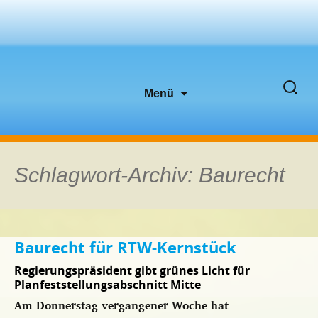
Zum
Suche
Menü
Inhalt
nach:
springen
Schlagwort-Archiv: Baurecht
Baurecht für RTW-Kernstück
Regierungspräsident gibt grünes Licht für
Planfeststellungsabschnitt Mitte
Am Donnerstag vergangener Woche hat