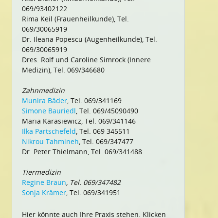
069/93402122
Rima Keil (Frauenheilkunde), Tel.
069/30065919
Dr. Ileana Popescu (Augenheilkunde), Tel.
069/30065919
Dres. Rolf und Caroline Simrock (Innere
Medizin), Tel. 069/346680
Zahnmedizin
Munira Bäder
, Tel. 069/341169
Simone Bauriedl
, Tel. 069/45090490
Maria Karasiewicz, Tel. 069/341146
Ilka Partschefeld
, Tel. 069 345511
Nikrou Tahmineh
, Tel. 069/347477
Dr. Peter Thielmann, Tel. 069/341488
Tiermedizin
Regine Braun
, Tel. 069/347482
Sonja Krämer
, Tel. 069/341951
Hier könnte auch Ihre Praxis stehen. Klicken