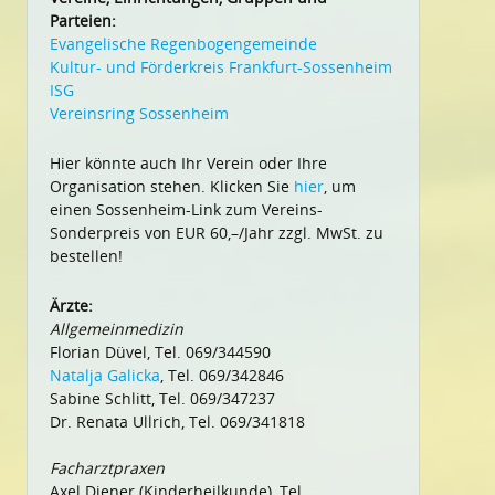
Parteien:
Evangelische Regenbogengemeinde
Kultur- und Förderkreis Frankfurt-Sossenheim
ISG
Vereinsring Sossenheim
Hier könnte auch Ihr Verein oder Ihre
Organisation stehen. Klicken Sie
hier
, um
einen Sossenheim-Link zum Vereins-
Sonderpreis von EUR 60,–/Jahr zzgl. MwSt. zu
bestellen!
Ärzte:
Allgemeinmedizin
Florian Düvel, Tel. 069/344590
Natalja Galicka
, Tel. 069/342846
Sabine Schlitt, Tel. 069/347237
Dr. Renata Ullrich, Tel. 069/341818
Facharztpraxen
Axel Diener (Kinderheilkunde), Tel.