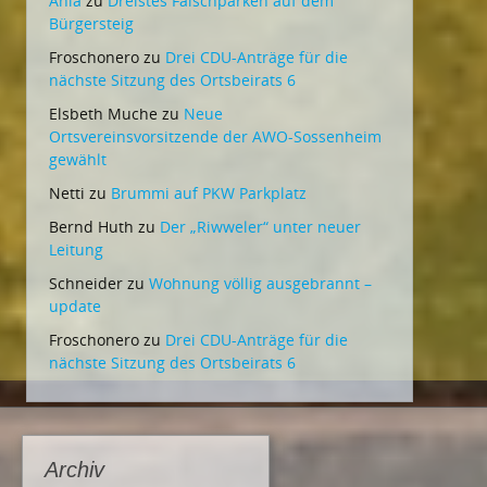
Ania
zu
Dreistes Falschparken auf dem
Bürgersteig
Froschonero
zu
Drei CDU-Anträge für die
nächste Sitzung des Ortsbeirats 6
Elsbeth Muche
zu
Neue
Ortsvereinsvorsitzende der AWO-Sossenheim
gewählt
Netti
zu
Brummi auf PKW Parkplatz
Bernd Huth
zu
Der „Riwweler“ unter neuer
Leitung
Schneider
zu
Wohnung völlig ausgebrannt –
update
Froschonero
zu
Drei CDU-Anträge für die
nächste Sitzung des Ortsbeirats 6
Archiv