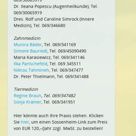
Dr. Ileana Popescu (Augenheilkunde), Tel.
069/30065919
Dres. Rolf und Caroline Simrock (Innere
Medizin), Tel. 069/346680
Zahnmedizin
Munira Bäder
, Tel. 069/341169
Simone Bauriedl
, Tel. 069/45090490
Maria Karasiewicz, Tel. 069/341146
Ilka Partschefeld
, Tel. 069 345511
Nikrou Tahmineh
, Tel. 069/347477
Dr. Peter Thielmann, Tel. 069/341488
Tiermedizin
Regine Braun
, Tel. 069/347482
Sonja Krämer
, Tel. 069/341951
Hier könnte auch Ihre Praxis stehen. Klicken
Sie
hier
, um einen Sossenheim-Link zum Preis
von EUR 120,–/Jahr zzgl. MwSt. zu bestellen!