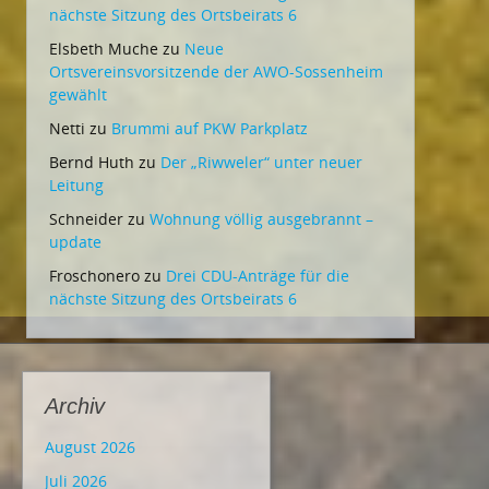
nächste Sitzung des Ortsbeirats 6
Elsbeth Muche
zu
Neue
Ortsvereinsvorsitzende der AWO-Sossenheim
gewählt
Netti
zu
Brummi auf PKW Parkplatz
Bernd Huth
zu
Der „Riwweler“ unter neuer
Leitung
Schneider
zu
Wohnung völlig ausgebrannt –
update
Froschonero
zu
Drei CDU-Anträge für die
nächste Sitzung des Ortsbeirats 6
Archiv
August 2026
Juli 2026