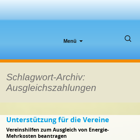
Zum
Suche
Menü
Inhalt
nach:
springen
Schlagwort-Archiv:
Ausgleichszahlungen
Unterstützung für die Vereine
Vereinshilfen zum Ausgleich von Energie-
Mehrkosten beantragen