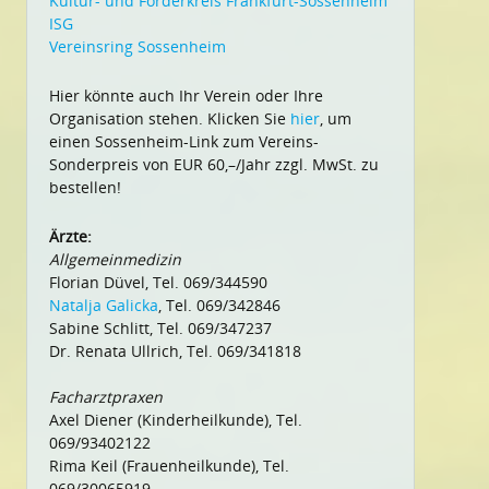
Kultur- und Förderkreis Frankfurt-Sossenheim
ISG
Vereinsring Sossenheim
Hier könnte auch Ihr Verein oder Ihre
Organisation stehen. Klicken Sie
hier
, um
einen Sossenheim-Link zum Vereins-
Sonderpreis von EUR 60,–/Jahr zzgl. MwSt. zu
bestellen!
Ärzte:
Allgemeinmedizin
Florian Düvel, Tel. 069/344590
Natalja Galicka
, Tel. 069/342846
Sabine Schlitt, Tel. 069/347237
Dr. Renata Ullrich, Tel. 069/341818
Facharztpraxen
Axel Diener (Kinderheilkunde), Tel.
069/93402122
Rima Keil (Frauenheilkunde), Tel.
069/30065919