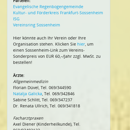
Parteien:
Evangelische Regenbogengemeinde
Kultur- und Förderkreis Frankfurt-Sossenheim
ISG
Vereinsring Sossenheim
Hier könnte auch Ihr Verein oder Ihre
Organisation stehen. Klicken Sie
hier
, um
einen Sossenheim-Link zum Vereins-
Sonderpreis von EUR 60,–/Jahr zzgl. MwSt. zu
bestellen!
Ärzte:
Allgemeinmedizin
Florian Düvel, Tel. 069/344590
Natalja Galicka
, Tel. 069/342846
Sabine Schlitt, Tel. 069/347237
Dr. Renata Ullrich, Tel. 069/341818
Facharztpraxen
Axel Diener (Kinderheilkunde), Tel.