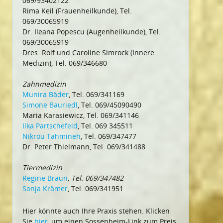
069/93402122
Rima Keil (Frauenheilkunde), Tel.
069/30065919
Dr. Ileana Popescu (Augenheilkunde), Tel.
069/30065919
Dres. Rolf und Caroline Simrock (Innere
Medizin), Tel. 069/346680
Zahnmedizin
Munira Bäder
, Tel. 069/341169
Simone Bauriedl
, Tel. 069/45090490
Maria Karasiewicz, Tel. 069/341146
Ilka Partschefeld
, Tel. 069 345511
Nikrou Tahmineh
, Tel. 069/347477
Dr. Peter Thielmann, Tel. 069/341488
Tiermedizin
Regine Braun
, Tel. 069/347482
Sonja Krämer
, Tel. 069/341951
Hier könnte auch Ihre Praxis stehen. Klicken
Sie
hier
, um einen Sossenheim-Link zum Preis