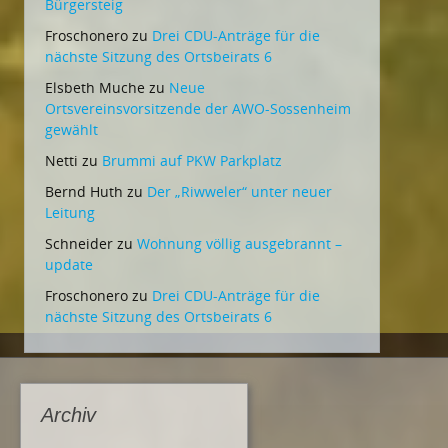
Bürgersteig
Froschonero
zu
Drei CDU-Anträge für die
nächste Sitzung des Ortsbeirats 6
Elsbeth Muche
zu
Neue
Ortsvereinsvorsitzende der AWO-Sossenheim
gewählt
Netti
zu
Brummi auf PKW Parkplatz
Bernd Huth
zu
Der „Riwweler“ unter neuer
Leitung
Schneider
zu
Wohnung völlig ausgebrannt –
update
Froschonero
zu
Drei CDU-Anträge für die
nächste Sitzung des Ortsbeirats 6
Archiv