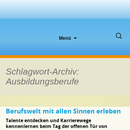
Zum
Suche
Menü
Inhalt
nach:
springen
Schlagwort-Archiv:
Ausbildungsberufe
Berufswelt mit allen Sinnen erleben
Talente entdecken und Karrierewege
kennenlernen beim Tag der offenen Tür von