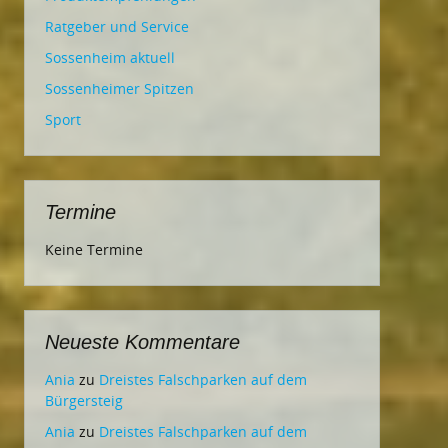
Ratgeber und Service
Sossenheim aktuell
Sossenheimer Spitzen
Sport
Termine
Keine Termine
Neueste Kommentare
Ania
zu
Dreistes Falschparken auf dem
Bürgersteig
Ania
zu
Dreistes Falschparken auf dem